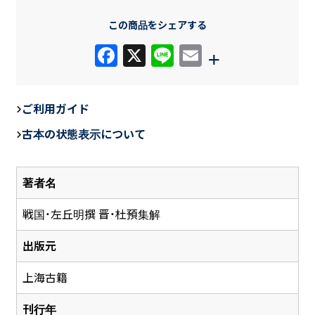
この商品をシェアする
F
X
Li
E
+
a
n
m
c
e
ail
ご利用ガイド
e
古本の状態表示について
b
o
著者名
o
k
戦国・左丘明撰 晋・杜預集解
出版元
上海古籍
刊行年