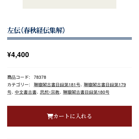
左伝（春秋経伝集解）
¥
4,400
商品コード:
78378
カテゴリー:
琳琅閣古書目録第181号
、
琳琅閣古書目録第179
号
、
中文書古書
、
思想・宗教
、
琳琅閣古書目録第180号
カートに入れる