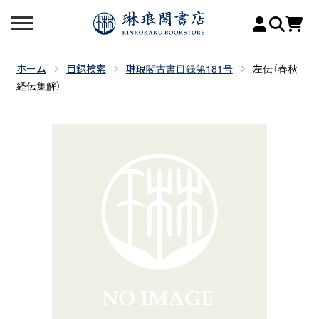
ホーム
目録検索
琳琅閣古書目録第181号
左伝（春秋
経伝集解）