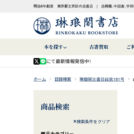
明治8年創業 東京都文京区の古書店 | 古典籍、中国書、学術
本を探す
古書買取
ご
にて最新情報発信中！
ホーム
目録検索
琳琅閣古書目録第181号
商品検索
検索条件をクリア
商品カテゴリー