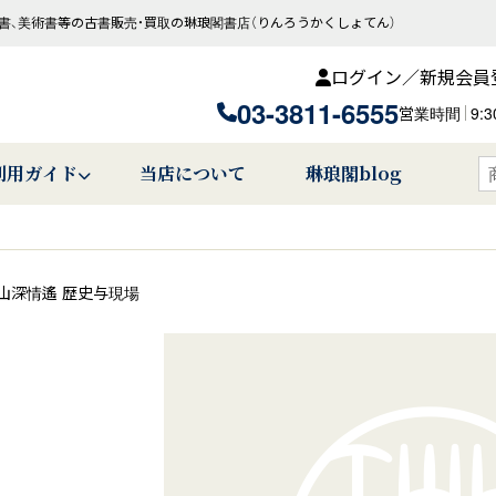
書、美術書等の古書販売・買取の琳琅閣書店（りんろうかくしょてん）
ログイン／新規会員
03-3811-6555
営業時間
9:
利用ガイド
当店について
琳琅閣blog
山深情遙 歴史与現場