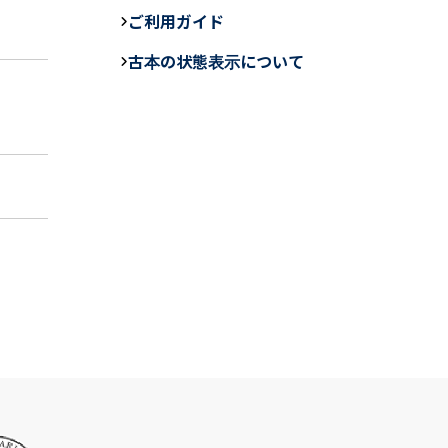
e
ご利用ガイド
b
古本の状態表示について
o
o
k