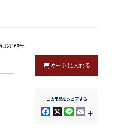
目第160号
カートに入れる
この商品をシェアする
F
X
Li
E
+
a
n
m
c
e
ail