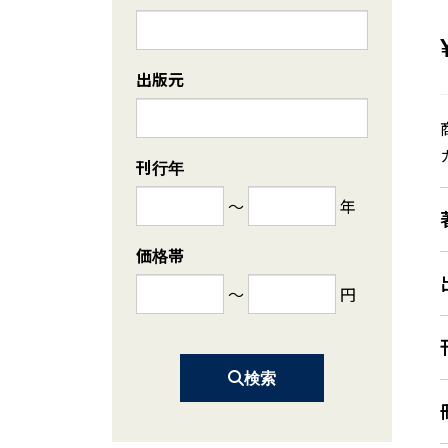
出版元
刊行年
～
年
価格帯
～
円
検索