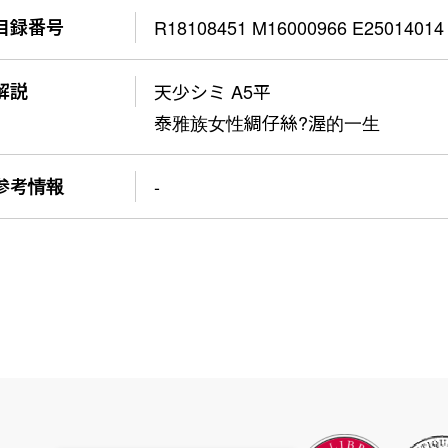
目録番号
R18108451 M16000966 E25014014
解説
天少シミ A5平
泰雅族女性綢仔絲?渥的一生
参考情報
-