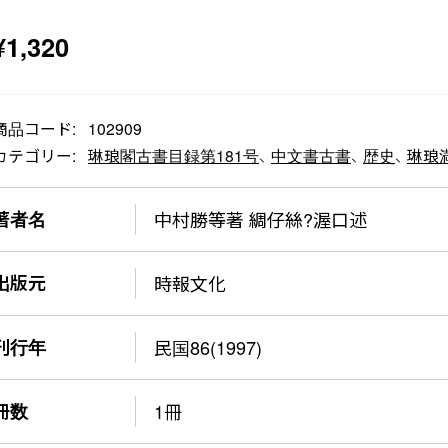
¥
1,320
商品コード:
102909
カテゴリー:
琳琅閣古書目録第181号
、
中文書古書
、
歴史
、
琳琅満
著者名
中村勝等著 綢仔絲?渥口述
出版元
時報文化
刊行年
民国86(1997)
冊数
1冊