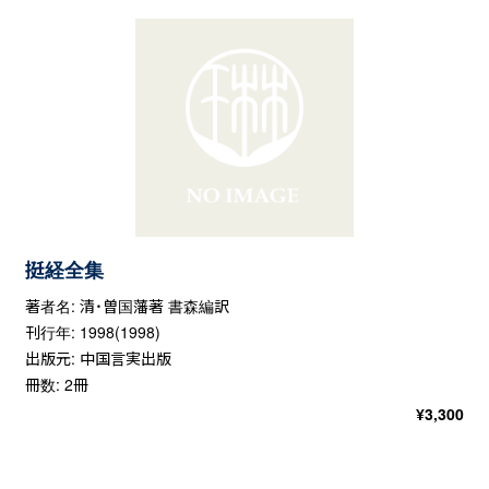
挺経全集
著者名: 清・曽国藩著 書森編訳
刊行年: 1998(1998)
出版元: 中国言実出版
冊数: 2冊
¥
3,300