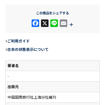
この商品をシェアする
F
X
Li
E
+
a
n
m
c
e
ail
ご利用ガイド
e
古本の状態表示について
b
o
著者名
o
k
-
出版元
中国国際旅行社上海分社編刊