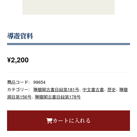
導遊資料
¥
2,200
商品コード:
99654
カテゴリー:
琳琅閣古書目録第181号
、
中文書古書
、
歴史
、
琳琅
満目第156号
、
琳琅閣古書目録第178号
カートに入れる