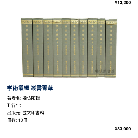
¥
13,200
学術叢編 叢書菁華
著者名: 姫仏陀輯
刊行年: -
出版元: 芸文印書館
冊数: 10冊
¥
33,000