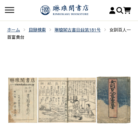
ホーム
目録検索
琳琅閣古書目録第181号
女訓百人一
首富貴台