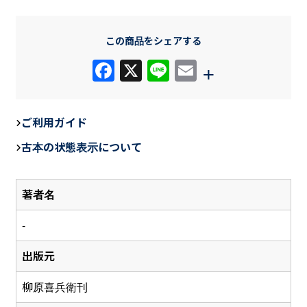
この商品をシェアする
F
X
Li
E
+
a
n
m
c
e
ail
ご利用ガイド
e
古本の状態表示について
b
o
著者名
o
k
-
出版元
柳原喜兵衛刊