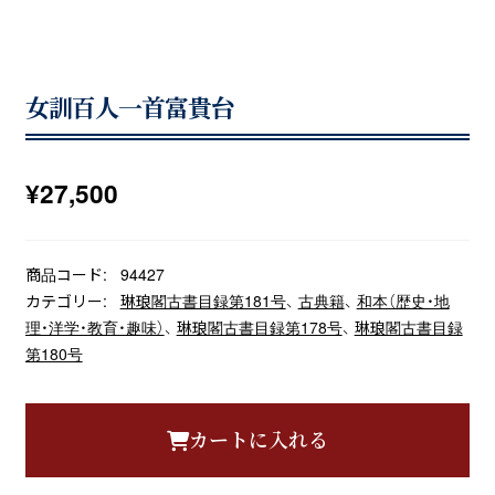
女訓百人一首富貴台
¥
27,500
商品コード:
94427
カテゴリー:
琳琅閣古書目録第181号
、
古典籍
、
和本（歴史・地
理・洋学・教育・趣味）
、
琳琅閣古書目録第178号
、
琳琅閣古書目録
第180号
カートに入れる