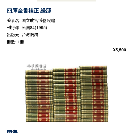
四庫全書補正 経部
著者名: 国立故宮博物院編
刊行年: 民国84(1995)
出版元: 台湾商務
冊数: 1冊
¥
5,500
函海