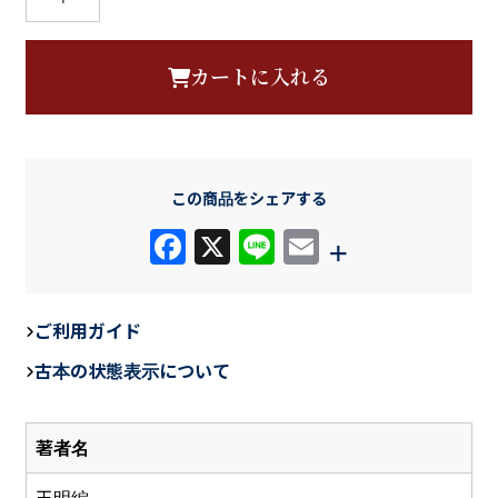
平
経
カートに入れる
合
校
道
教
この商品をシェアする
典
籍
F
X
Li
E
+
叢
a
n
m
刊
c
e
ail
個
ご利用ガイド
e
古本の状態表示について
b
o
著者名
o
k
王明編