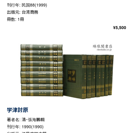
刊行年: 民国88(1999)
出版元: 台湾商務
冊数: 1冊
¥
5,500
学津討原
著者名: 清・張海鵬輯
刊行年: 1990(1990)