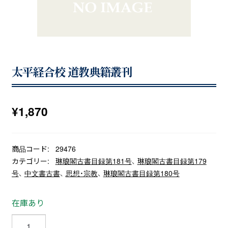
太平経合校 道教典籍叢刊
¥
1,870
商品コード:
29476
カテゴリー:
琳琅閣古書目録第181号
、
琳琅閣古書目録第179
号
、
中文書古書
、
思想・宗教
、
琳琅閣古書目録第180号
在庫あり
太