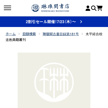
2割引セール開催！7/23（木）～
ホーム
目録検索
琳琅閣古書目録第181号
太平経合校
道教典籍叢刊