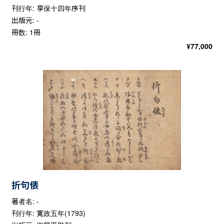
刊行年: 享保十四年序刊
出版元: -
冊数: 1冊
¥
77,000
折句俵
著者名: -
刊行年: 寛政五年(1793)