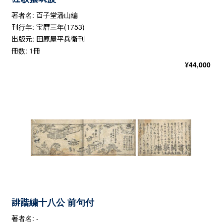
著者名: 百子堂潘山編
刊行年: 宝暦三年(1753)
出版元: 田原屋平兵衛刊
冊数: 1冊
¥
44,000
誹諧繍十八公 前句付
著者名: -