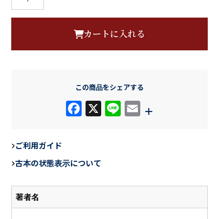
文
板
カートに入れる
論
語
付
仙
この商品をシェアする
石
政
F
X
Li
E
+
和
a
n
m
考
c
e
ail
異
ご利用ガイド
e
個
古本の状態表示について
b
o
著者名
o
k
-