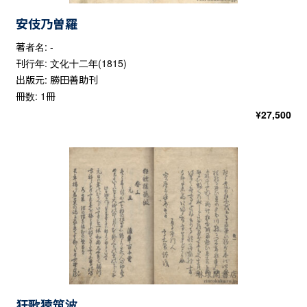
安伎乃曽羅
著者名: -
刊行年: 文化十二年(1815)
出版元: 勝田善助刊
冊数: 1冊
¥
27,500
狂歌猿筑波