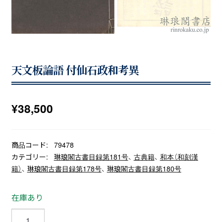
天文板論語 付仙石政和考異
¥
38,500
商品コード:
79478
カテゴリー:
琳琅閣古書目録第181号
、
古典籍
、
和本（和刻漢
籍）
、
琳琅閣古書目録第178号
、
琳琅閣古書目録第180号
在庫あり
天