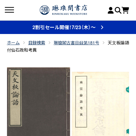
2割引セール開催！7/23（木）～
ホーム
目録検索
琳琅閣古書目録第181号
天文板論語
付仙石政和考異