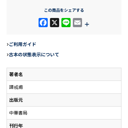
この商品をシェアする
F
X
Li
E
+
a
n
m
c
e
ail
ご利用ガイド
e
古本の状態表示について
b
o
著者名
o
k
譚戒甫
出版元
中華書局
刊行年