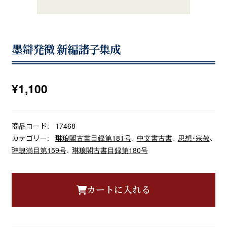
墨辯発微 新編諸子集成
¥
1,100
商品コード:
17468
カテゴリー:
琳琅閣古書目録第181号
、
中文書古書
、
思想・宗教
、
琳琅満目第159号
、
琳琅閣古書目録第180号
カートに入れる