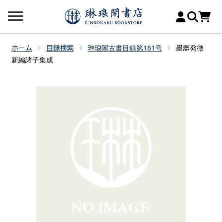
ホーム
目録検索
琳琅閣古書目録第181号
墨辯発微
新編諸子集成