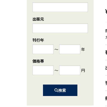
出版元
刊行年
～
年
価格帯
～
円
検索