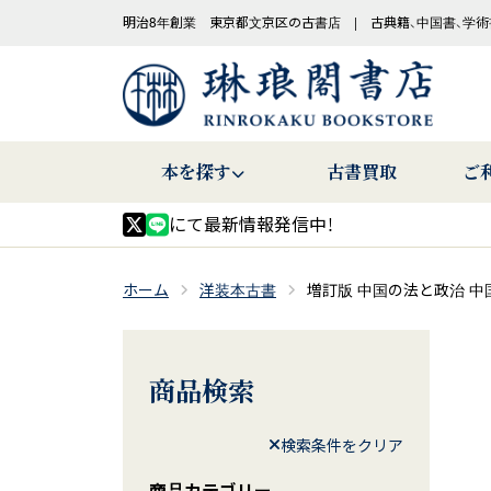
明治8年創業 東京都文京区の古書店 | 古典籍、中国書、学術
本を探す
古書買取
ご
にて最新情報発信中！
ホーム
洋装本古書
増訂版 中国の法と政治 中
商品検索
検索条件をクリア
商品カテゴリー