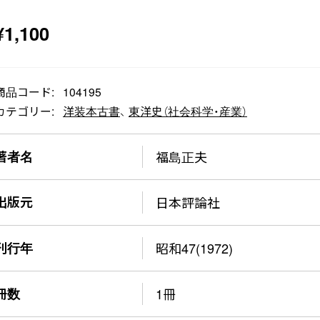
¥
1,100
商品コード:
104195
カテゴリー:
洋装本古書
、
東洋史（社会科学・産業）
著者名
福島正夫
出版元
日本評論社
刊行年
昭和47(1972)
冊数
1冊