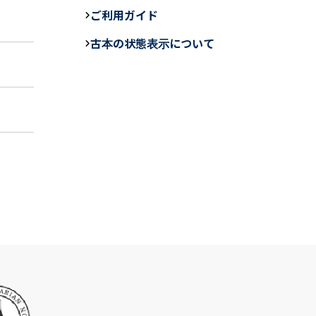
e
ご利用ガイド
b
古本の状態表示について
o
o
k