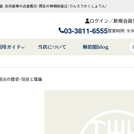
書、美術書等の古書販売・買取の琳琅閣書店（りんろうかくしょてん）
ログイン／新規会員
03-3811-6555
営業時間
9:
利用ガイド
当店について
琳琅閣blog
国法の歴史・現状と理論