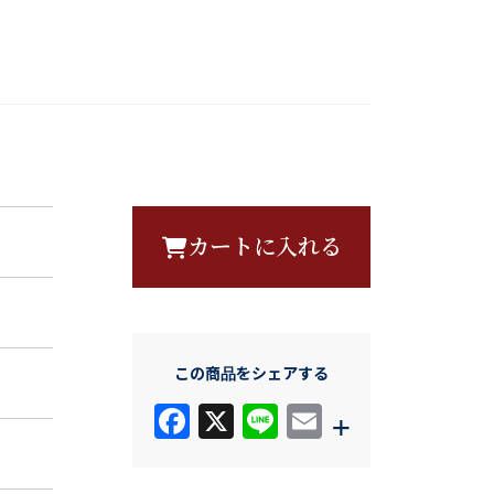
カートに入れる
この商品をシェアする
F
X
Li
E
+
a
n
m
c
e
ail