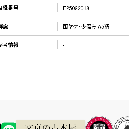
目録番号
E25092018
解説
函ヤケ・少傷み A5精
参考情報
-