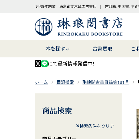
明治8年創業 東京都文京区の古書店 | 古典籍、中国書、学術
本を探す
古書買取
ご
にて最新情報発信中！
ホーム
目録検索
琳琅閣古書目録第181号
商品検索
検索条件をクリア
商品カテゴリー