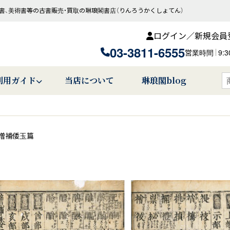
書、美術書等の古書販売・買取の琳琅閣書店（りんろうかくしょてん）
ログイン／新規会員
03-3811-6555
営業時間
9:
利用ガイド
当店について
琳琅閣blog
増補倭玉篇