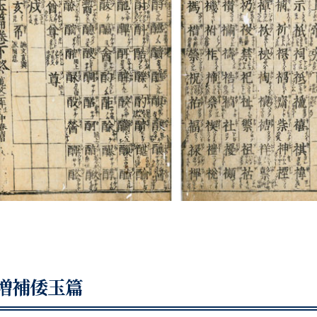
増補倭玉篇