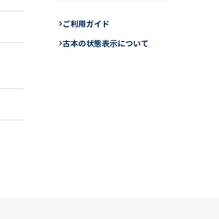
c
e
ail
e
ご利用ガイド
b
古本の状態表示について
o
o
k