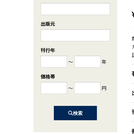
出版元
刊行年
～
年
価格帯
～
円
検索