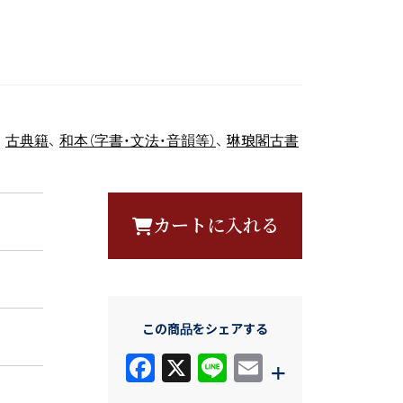
、
古典籍
、
和本（字書・文法・音韻等）
、
琳琅閣古書
カートに入れる
この商品をシェアする
F
X
Li
E
+
a
n
m