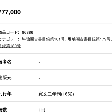
¥
77,000
商品コード:
86886
カテゴリー:
琳琅閣古書目録第181号
、
琳琅閣古書目録第179号
目録第180号
著者名
-
出版元
-
刊行年
寛文二年刊(1662)
冊数
1冊