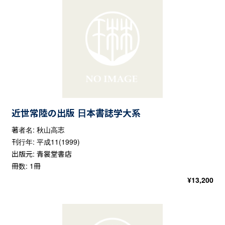
近世常陸の出版 日本書誌学大系
著者名: 秋山高志
刊行年: 平成11(1999)
出版元: 青裳堂書店
冊数: 1冊
¥
13,200