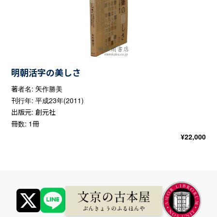
明朝活字の美しさ
著者名: 矢作勝美
刊行年: 平成23年(2011)
出版元: 創元社
冊数: 1冊
¥
22,000