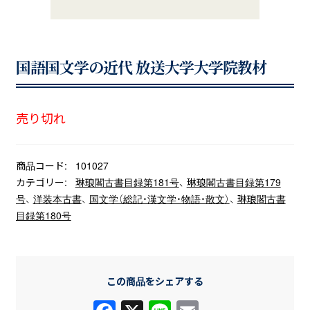
国語国文学の近代 放送大学大学院教材
売り切れ
商品コード:
101027
カテゴリー:
琳琅閣古書目録第181号
、
琳琅閣古書目録第179
号
、
洋装本古書
、
国文学（総記・漢文学・物語・散文）
、
琳琅閣古書
目録第180号
この商品をシェアする