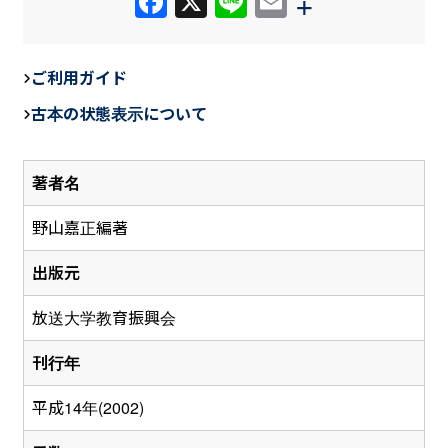
F
X
Li
E
+
a
n
m
c
e
ail
ご利用ガイド
e
古本の状態表示について
b
o
著者名
o
k
野山嘉正編著
出版元
放送大学教育振興会
刊行年
平成14年(2002)