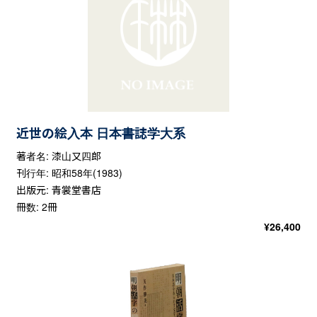
近世の絵入本 日本書誌学大系
著者名: 漆山又四郎
刊行年: 昭和58年(1983)
出版元: 青裳堂書店
冊数: 2冊
¥
26,400