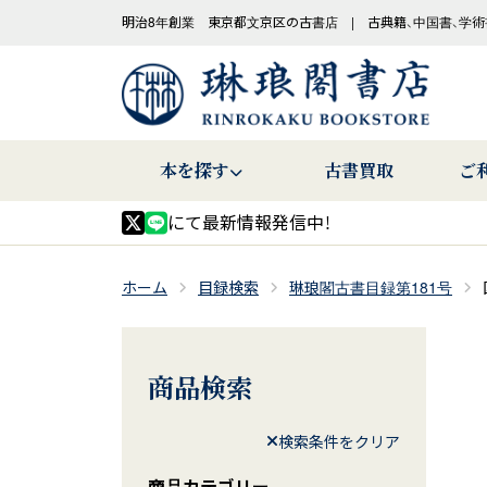
明治8年創業 東京都文京区の古書店 | 古典籍、中国書、学術
本を探す
古書買取
ご
にて最新情報発信中！
ホーム
目録検索
琳琅閣古書目録第181号
商品検索
検索条件をクリア
商品カテゴリー