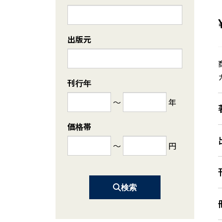
出版元
刊行年
～
年
価格帯
～
円
検索