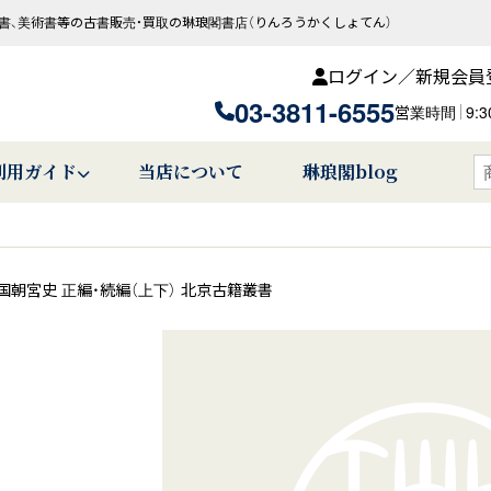
書、美術書等の古書販売・買取の琳琅閣書店（りんろうかくしょてん）
ログイン／新規会員
03-3811-6555
営業時間
9:
利用ガイド
当店について
琳琅閣blog
国朝宮史 正編・続編（上下） 北京古籍叢書