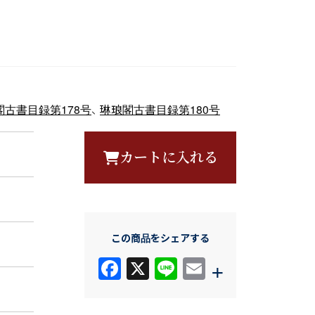
閣古書目録第178号
、
琳琅閣古書目録第180号
カートに入れる
この商品をシェアする
F
X
Li
E
+
a
n
m
c
e
ail