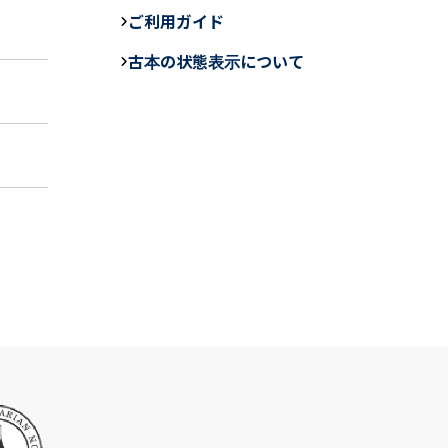
e
ご利用ガイド
b
古本の状態表示について
o
o
k