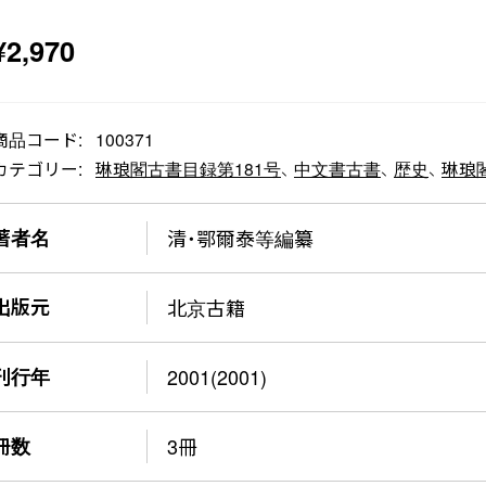
¥
2,970
商品コード:
100371
カテゴリー:
琳琅閣古書目録第181号
、
中文書古書
、
歴史
、
琳琅
著者名
清・鄂爾泰等編纂
出版元
北京古籍
刊行年
2001(2001)
冊数
3冊