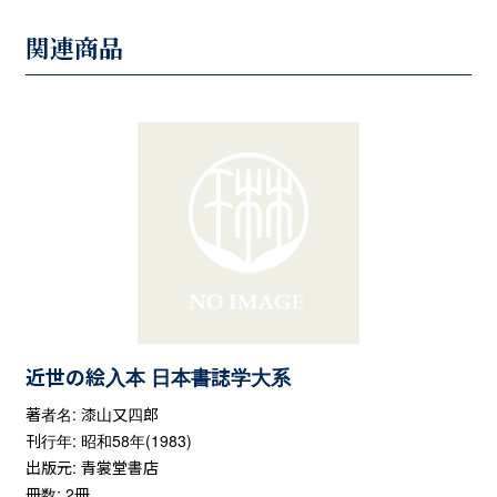
関連商品
近世の絵入本 日本書誌学大系
著者名: 漆山又四郎
刊行年: 昭和58年(1983)
出版元: 青裳堂書店
冊数: 2冊