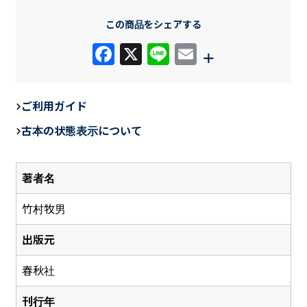
この商品をシェアする
F
X
Li
E
+
a
n
m
c
e
ail
ご利用ガイド
e
古本の状態表示について
b
o
著者名
o
k
竹村牧男
出版元
春秋社
刊行年