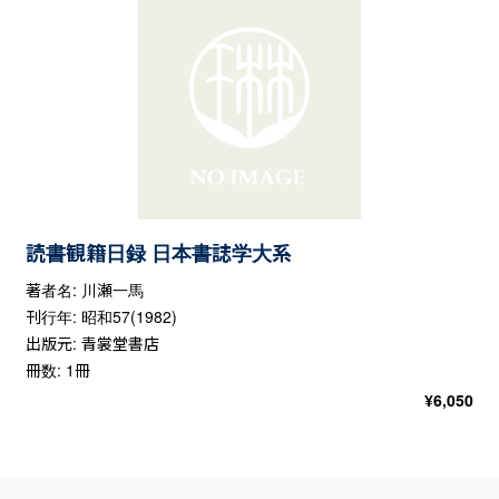
読書観籍日録 日本書誌学大系
著者名: 川瀬一馬
刊行年: 昭和57(1982)
出版元: 青裳堂書店
冊数: 1冊
¥
6,050