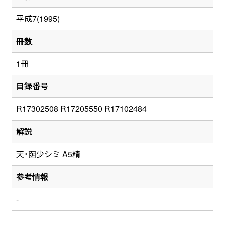
平成7(1995)
冊数
1冊
目録番号
R17302508 R17205550 R17102484
解説
天・函少シミ A5精
参考情報
-