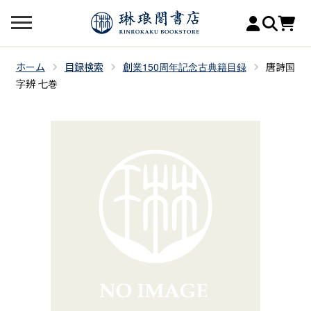
ホーム
目録検索
創業150周年記念古典籍目録
唐詩国
字辨 七巻