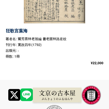
狂歌言葉海
著者名: 鷺芳斎林老翁編 養老舘林路産校
刊行年: 寛政四年(1792)
出版元: -
冊数: 1冊
¥
22,000