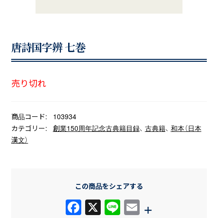
唐詩国字辨 七巻
売り切れ
商品コード:
103934
カテゴリー:
創業150周年記念古典籍目録
、
古典籍
、
和本（日本
漢文）
この商品をシェアする
F
X
Li
E
+