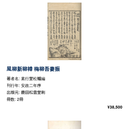
風柳新柳樽 梅柳吾妻振
著者名: 素行堂松鱸編
刊行年: 安政二年序
出版元: 鹿田松雲堂刷
冊数: 2冊
¥
38,500