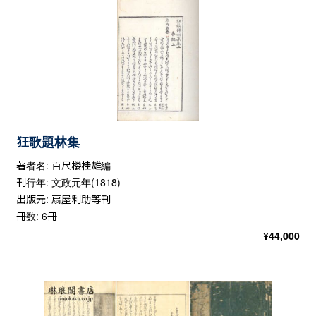
狂歌題林集
著者名: 百尺楼桂雄編
刊行年: 文政元年(1818)
出版元: 扇屋利助等刊
冊数: 6冊
¥
44,000