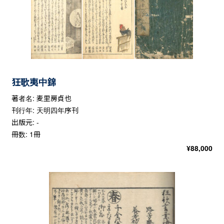
狂歌夷中錦
著者名: 麦里房貞也
刊行年: 天明四年序刊
出版元: -
冊数: 1冊
¥
88,000