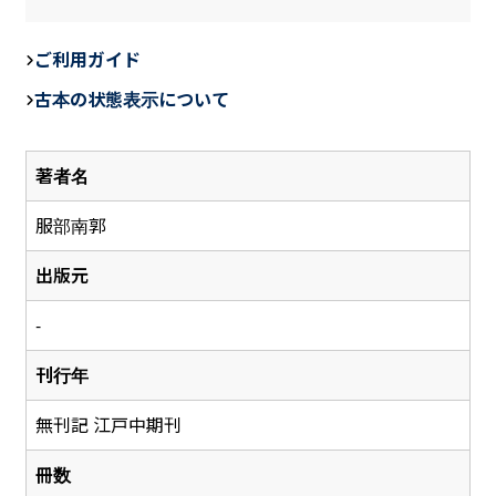
a
n
m
c
e
ail
ご利用ガイド
e
古本の状態表示について
b
o
著者名
o
k
服部南郭
出版元
-
刊行年
無刊記 江戸中期刊
冊数