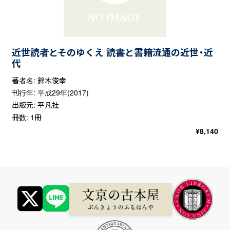
近世読者とそのゆくえ 読書と書籍流通の近世・近
代
著者名: 鈴木俊幸
刊行年: 平成29年(2017)
出版元: 平凡社
冊数: 1冊
¥
8,140