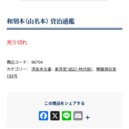
和刻本（山名本） 資治通鑑
売り切れ
商品コード:
96704
カテゴリー:
洋装本古書
、
東洋史（総記・時代順）
、
琳琅満目第
153号
この商品をシェアする
F
X
Li
E
+
a
n
m