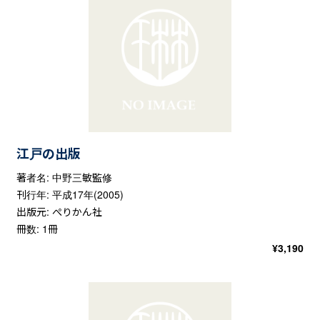
江戸の出版
著者名: 中野三敏監修
刊行年: 平成17年(2005)
出版元: ぺりかん社
冊数: 1冊
¥
3,190