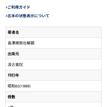
c
e
ail
ご利用ガイド
e
古本の状態表示について
b
o
著者名
o
k
長澤規矩也解題
出版元
汲古書院
刊行年
昭和63(1988)
冊数