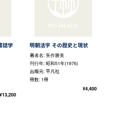
書誌学
明朝活字 その歴史と現状
著者名: 矢作勝美
刊行年: 昭和51年(1976)
出版元: 平凡社
冊数: 1冊
¥
4,400
¥
13,200