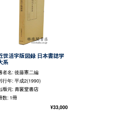
近世活字版図録 日本書誌学
大系
著者名: 後藤憲二編
刊行年: 平成2(1990)
出版元: 青裳堂書店
冊数: 1冊
¥
33,000