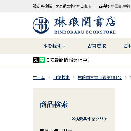
明治8年創業 東京都文京区の古書店 | 古典籍、中国書、学術
本を探す
古書買取
ご
にて最新情報発信中！
ホーム
目録検索
琳琅閣古書目録第181号
商品検索
検索条件をクリア
商品カテゴリー