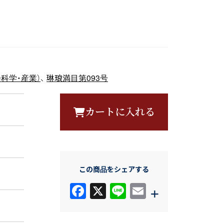
科学・産業）
、
琳琅満目第093号
カートに入れる
この商品をシェアする
F
X
Li
E
+
a
n
m
c
e
ail