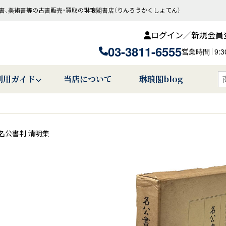
書、美術書等の古書販売・買取の琳琅閣書店（りんろうかくしょてん）
ログイン／新規会員
03-3811-6555
営業時間
9:
利用ガイド
当店について
琳琅閣blog
名公書判 清明集