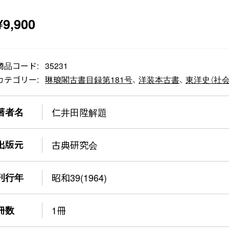
¥
9,900
商品コード:
35231
カテゴリー:
琳琅閣古書目録第181号
、
洋装本古書
、
東洋史（社会
著者名
仁井田陞解題
出版元
古典研究会
刊行年
昭和39(1964)
冊数
1冊