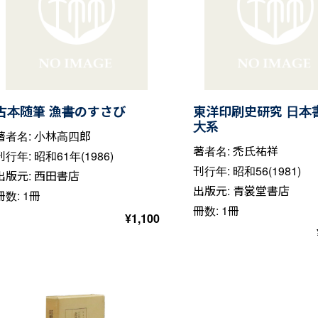
古本随筆 漁書のすさび
東洋印刷史研究 日本
大系
著者名: 小林高四郎
著者名: 禿氏祐祥
刊行年: 昭和61年(1986)
刊行年: 昭和56(1981)
出版元: 西田書店
出版元: 青裳堂書店
冊数: 1冊
冊数: 1冊
¥
1,100