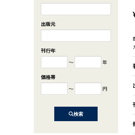
出版元
刊行年
～
年
価格帯
～
円
検索