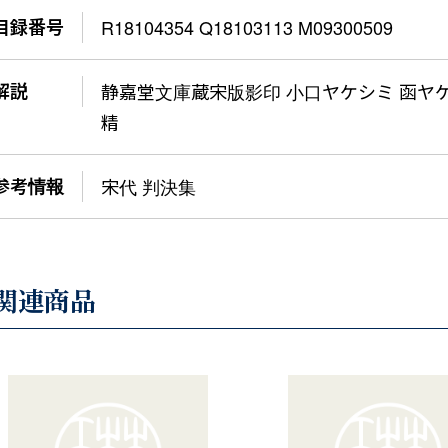
目録番号
R18104354 Q18103113 M09300509
解説
静嘉堂文庫蔵宋版影印 小口ヤケシミ 函ヤケ
精
参考情報
宋代 判決集
関連商品