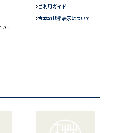
e
ご利用ガイド
b
古本の状態表示について
o
 A5
o
k