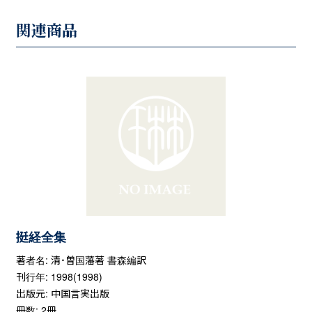
関連商品
挺経全集
著者名: 清・曽国藩著 書森編訳
刊行年: 1998(1998)
出版元: 中国言実出版
冊数: 2冊