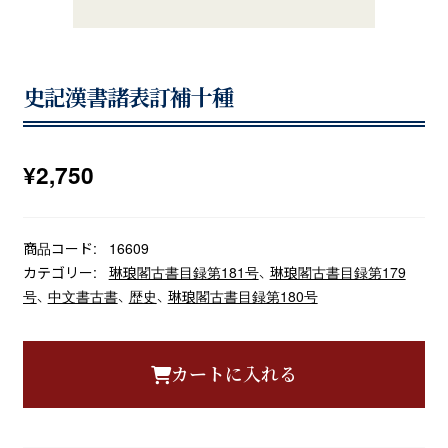
史記漢書諸表訂補十種
¥
2,750
商品コード:
16609
カテゴリー:
琳琅閣古書目録第181号
、
琳琅閣古書目録第179
号
、
中文書古書
、
歴史
、
琳琅閣古書目録第180号
カートに入れる