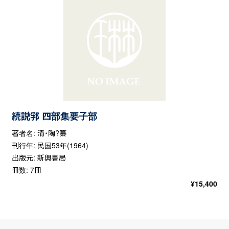
続説郛 四部集要子部
著者名: 清・陶?纂
刊行年: 民国53年(1964)
出版元: 新興書局
冊数: 7冊
¥
15,400