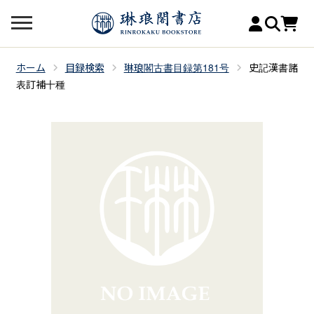
ホーム
目録検索
琳琅閣古書目録第181号
史記漢書諸
表訂補十種