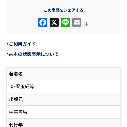
この商品をシェアする
F
X
Li
E
+
a
n
m
c
e
ail
ご利用ガイド
e
古本の状態表示について
b
o
著者名
o
k
清・梁玉縄等
出版元
中華書局
刊行年