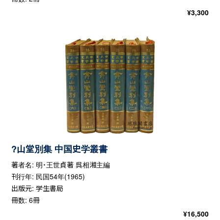
¥
3,300
?山堂別集 中国史学叢書
著者名: 明・王世貞著 呉相湘主編
刊行年: 民国54年(1965)
出版元: 学生書局
冊数: 6冊
¥
16,500