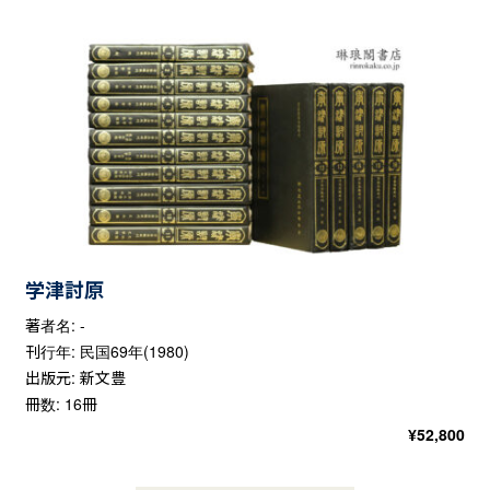
学津討原
著者名: -
刊行年: 民国69年(1980)
出版元: 新文豊
冊数: 16冊
¥
52,800