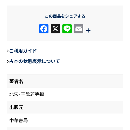
この商品をシェアする
F
X
Li
E
+
a
n
m
c
e
ail
ご利用ガイド
e
古本の状態表示について
b
o
著者名
o
k
北宋・王欽若等編
出版元
中華書局