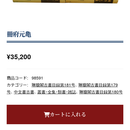
冊府元亀
¥
35,200
商品コード:
98591
カテゴリー:
琳琅閣古書目録第181号
、
琳琅閣古書目録第179
号
、
中文書古書
、
叢書・全集・類書・雑誌
、
琳琅閣古書目録第180号
カートに入れる