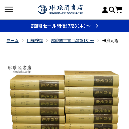
2割引セール開催！7/23（木）～
ホーム
目録検索
琳琅閣古書目録第181号
冊府元亀