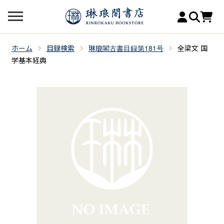
ホーム
目録検索
琳琅閣古書目録第181号
全梁文 国
学基本経典