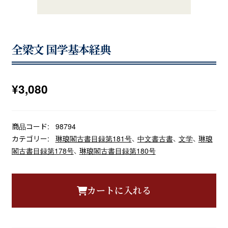
全梁文 国学基本経典
¥
3,080
商品コード:
98794
カテゴリー:
琳琅閣古書目録第181号
、
中文書古書
、
文学
、
琳琅
閣古書目録第178号
、
琳琅閣古書目録第180号
カートに入れる