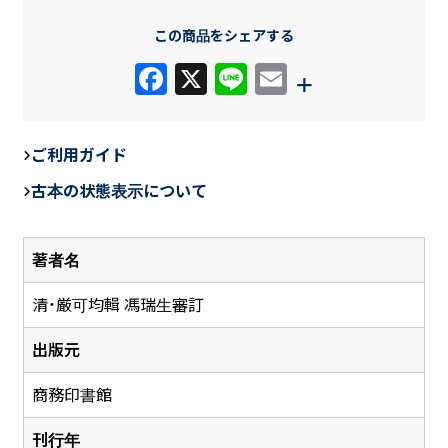
この商品をシェアする
F
X
Li
E
+
a
n
m
c
e
ail
ご利用ガイド
e
古本の状態表示について
b
o
著者名
o
k
清・厳可均輯 馮瑞生審訂
出版元
商務印書館
刊行年