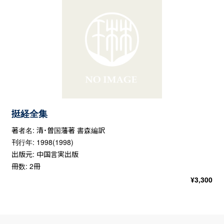
挺経全集
著者名: 清・曽国藩著 書森編訳
刊行年: 1998(1998)
出版元: 中国言実出版
冊数: 2冊
¥
3,300