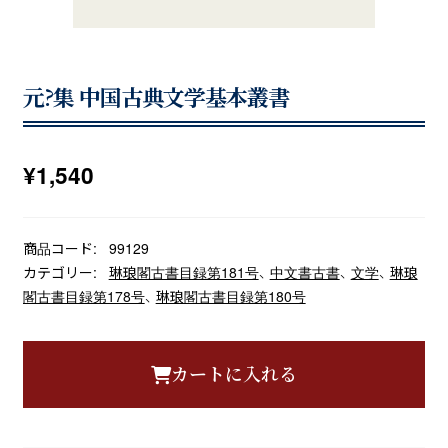
元?集 中国古典文学基本叢書
¥
1,540
商品コード:
99129
カテゴリー:
琳琅閣古書目録第181号
、
中文書古書
、
文学
、
琳琅
閣古書目録第178号
、
琳琅閣古書目録第180号
カートに入れる