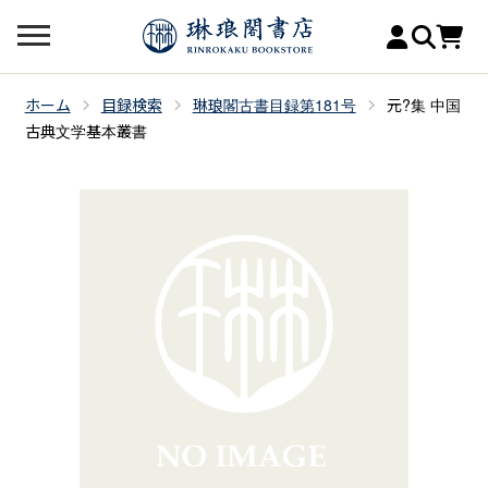
ホーム
目録検索
琳琅閣古書目録第181号
元?集 中国
古典文学基本叢書