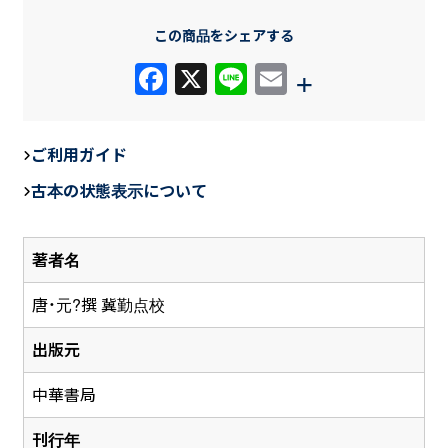
この商品をシェアする
F
X
Li
E
+
a
n
m
c
e
ail
ご利用ガイド
e
古本の状態表示について
b
o
著者名
o
k
唐・元?撰 冀勤点校
出版元
中華書局
刊行年