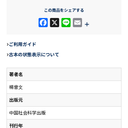
この商品をシェアする
F
X
Li
E
+
a
n
m
c
e
ail
ご利用ガイド
e
古本の状態表示について
b
o
著者名
o
k
楊曾文
出版元
中国社会科学出版
刊行年