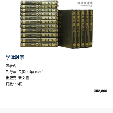
学津討原
著者名: -
刊行年: 民国69年(1980)
出版元: 新文豊
冊数: 16冊
¥
52,800