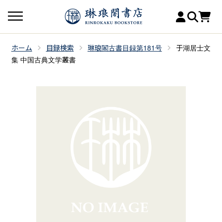
ホーム
目録検索
琳琅閣古書目録第181号
于湖居士文
集 中国古典文学叢書