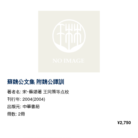
蘇魏公文集 附魏公譚訓
著者名: 宋・蘇頌著 王同策等点校
刊行年: 2004(2004)
出版元: 中華書局
冊数: 2冊
¥
2,750