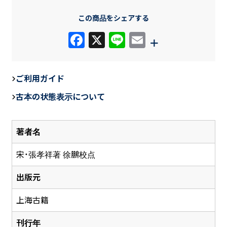
この商品をシェアする
F
X
Li
E
+
a
n
m
c
e
ail
ご利用ガイド
e
古本の状態表示について
b
o
著者名
o
k
宋・張孝祥著 徐鵬校点
出版元
上海古籍
刊行年