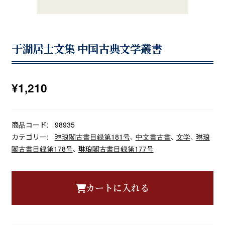
于湖居士文集 中国古典文学叢書
¥
1,210
商品コード:
98935
カテゴリー:
琳琅閣古書目録第181号
、
中文書古書
、
文学
、
琳琅
閣古書目録第178号
、
琳琅閣古書目録第177号
カートに入れる