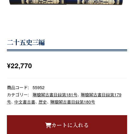
二十五史三編
¥
22,770
商品コード:
55952
カテゴリー:
琳琅閣古書目録第181号
、
琳琅閣古書目録第179
号
、
中文書古書
、
歴史
、
琳琅閣古書目録第180号
カートに入れる