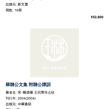
出版元: 新文豊
冊数: 16冊
¥
52,800
蘇魏公文集 附魏公譚訓
著者名: 宋・蘇頌著 王同策等点校
刊行年: 2004(2004)
出版元: 中華書局