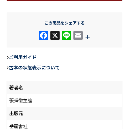
この商品をシェアする
F
X
Li
E
+
a
n
m
c
e
ail
ご利用ガイド
e
古本の状態表示について
b
o
著者名
o
k
張舜徽主編
出版元
岳麓書社