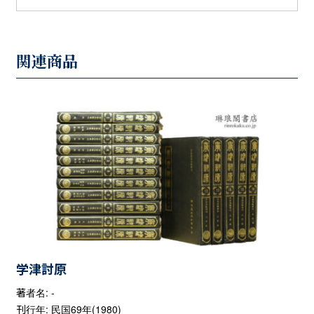
関連商品
学津討原
著者名: -
刊行年: 民国69年(1980)