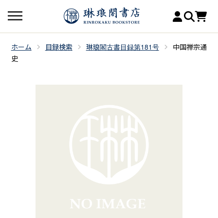
ホーム
目録検索
琳琅閣古書目録第181号
中国禅宗通
史