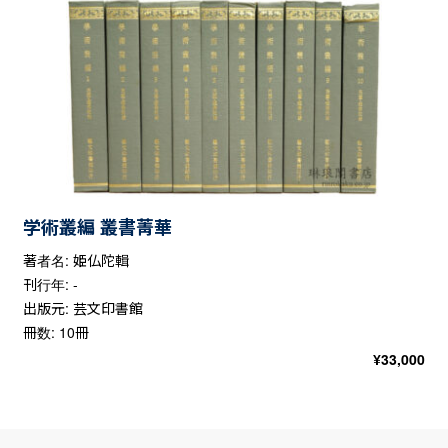
学術叢編 叢書菁華
著者名: 姫仏陀輯
刊行年: -
出版元: 芸文印書館
冊数: 10冊
¥
33,000