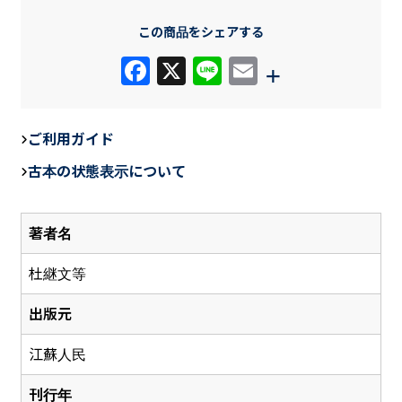
この商品をシェアする
F
X
Li
E
+
a
n
m
c
e
ail
ご利用ガイド
e
古本の状態表示について
b
o
著者名
o
k
杜継文等
出版元
江蘇人民
刊行年