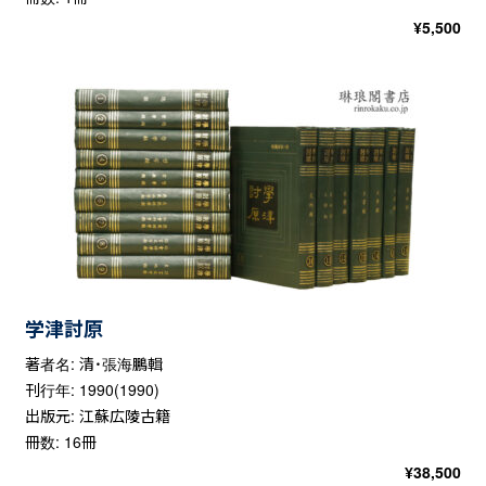
¥
5,500
学津討原
著者名: 清・張海鵬輯
刊行年: 1990(1990)
出版元: 江蘇広陵古籍
冊数: 16冊
¥
38,500