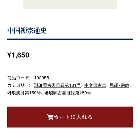
中国禅宗通史
¥
1,650
商品コード:
102055
カテゴリー:
琳琅閣古書目録第181号
、
中文書古書
、
思想・宗教
、
琳琅満目第159号
、
琳琅閣古書目録第180号
カートに入れる