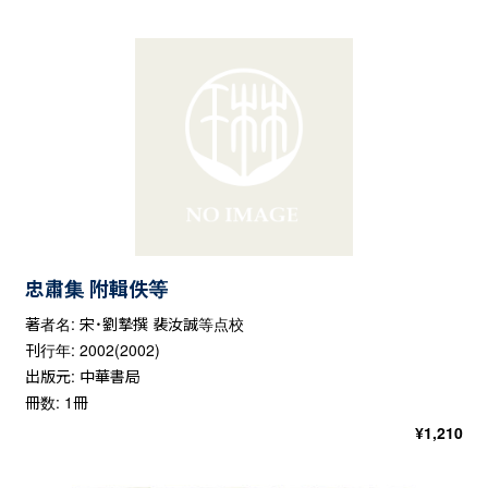
忠肅集 附輯佚等
著者名: 宋・劉摯撰 裴汝誠等点校
刊行年: 2002(2002)
出版元: 中華書局
冊数: 1冊
¥
1,210