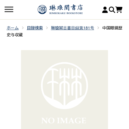
ホーム
目録検索
琳琅閣古書目録第181号
中国眼鏡歴
史与収蔵