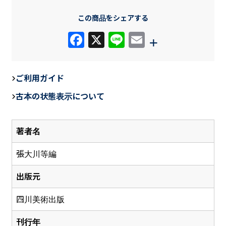
この商品をシェアする
F
X
Li
E
+
a
n
m
c
e
ail
ご利用ガイド
e
古本の状態表示について
b
o
著者名
o
k
張大川等編
出版元
四川美術出版
刊行年