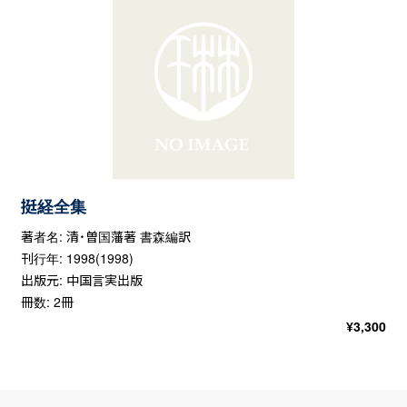
挺経全集
著者名: 清・曽国藩著 書森編訳
刊行年: 1998(1998)
出版元: 中国言実出版
冊数: 2冊
¥
3,300