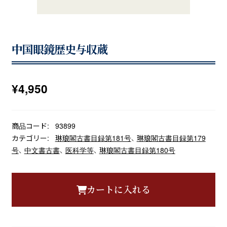
中国眼鏡歴史与収蔵
¥
4,950
商品コード:
93899
カテゴリー:
琳琅閣古書目録第181号
、
琳琅閣古書目録第179
号
、
中文書古書
、
医科学等
、
琳琅閣古書目録第180号
カートに入れる