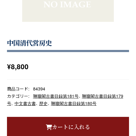
中国清代営房史
¥
8,800
商品コード:
84394
カテゴリー:
琳琅閣古書目録第181号
、
琳琅閣古書目録第179
号
、
中文書古書
、
歴史
、
琳琅閣古書目録第180号
カートに入れる