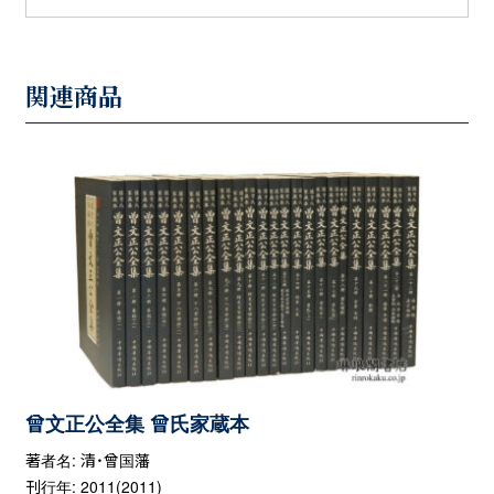
関連商品
曾文正公全集 曾氏家蔵本
著者名: 清・曾国藩
刊行年: 2011(2011)