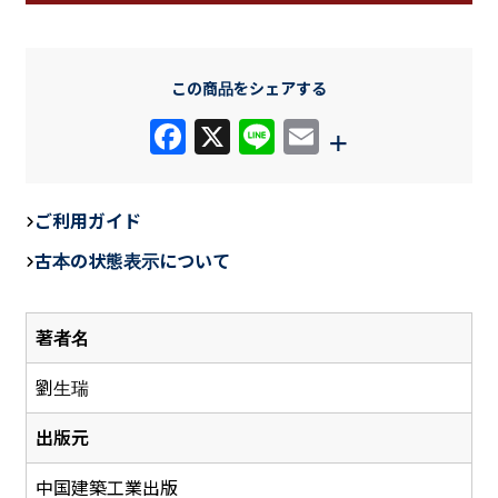
この商品をシェアする
F
X
Li
E
+
a
n
m
c
e
ail
ご利用ガイド
e
古本の状態表示について
b
o
著者名
o
k
劉生瑞
出版元
中国建築工業出版