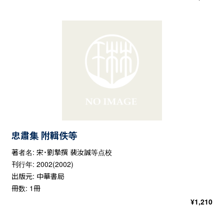
忠肅集 附輯佚等
著者名: 宋・劉摯撰 裴汝誠等点校
刊行年: 2002(2002)
出版元: 中華書局
冊数: 1冊
¥
1,210