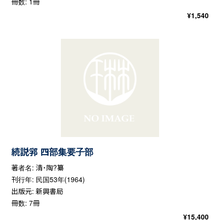
冊数: 1冊
¥
1,540
続説郛 四部集要子部
著者名: 清・陶?纂
刊行年: 民国53年(1964)
出版元: 新興書局
冊数: 7冊
¥
15,400