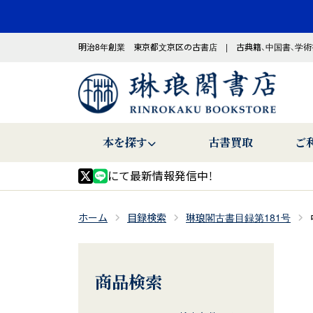
明治8年創業 東京都文京区の古書店 | 古典籍、中国書、学術
本を探す
古書買取
ご
にて最新情報発信中！
ホーム
目録検索
琳琅閣古書目録第181号
商品検索