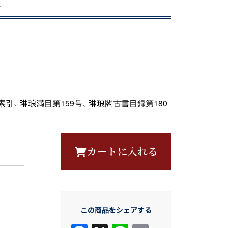
索引
、
琳琅満目第159号
、
琳琅閣古書目録第180
カートに入れる
この商品をシェアする