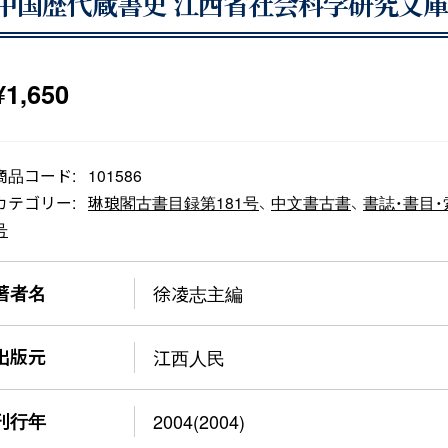
中国歴代蔵書史 江西省社会科学研究文庫
¥
1,650
商品コード:
101586
カテゴリー:
琳琅閣古書目録第181号
、
中文書古書
、
書誌・書目・
号
著者名
徐凌志主編
出版元
江西人民
刊行年
2004(2004)