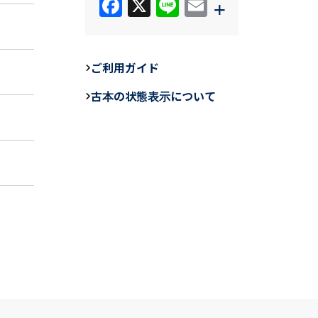
F
X
Li
E
+
a
n
m
c
e
ail
e
ご利用ガイド
b
古本の状態表示について
o
o
k