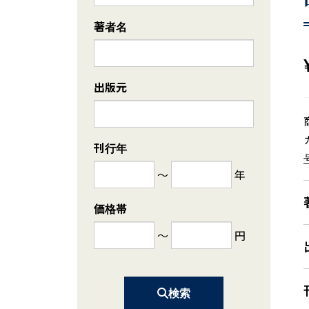
著者名
出版元
刊行年
～
年
価格帯
～
円
検索