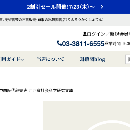
2割引セール開催！7/23（木）～
書、美術書等の古書販売・買取の琳琅閣書店（りんろうかくしょてん）
ログイン／新規会員
03-3811-6555
営業時間
9:
利用ガイド
当店について
琳琅閣blog
中国歴代蔵書史 江西省社会科学研究文庫