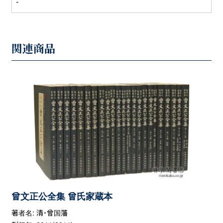
-
関連商品
曾文正公全集 曾氏家蔵本
著者名: 清・曾国藩