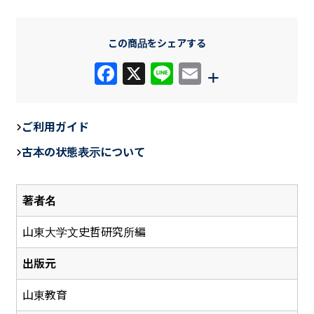
この商品をシェアする
F
X
Li
E
+
a
n
m
c
e
ail
ご利用ガイド
e
古本の状態表示について
b
o
著者名
o
k
山東大学文史哲研究所編
出版元
山東教育