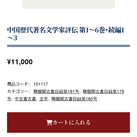
中国歴代著名文学家評伝 第1～6巻・続編1
～3
¥
11,000
商品コード:
101117
カテゴリー:
琳琅閣古書目録第181号
、
琳琅閣古書目録第179
号
、
中文書古書
、
文学
、
琳琅閣古書目録第180号
カートに入れる