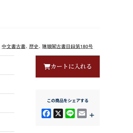
、
中文書古書
、
歴史
、
琳琅閣古書目録第180号
カートに入れる
この商品をシェアする
F
X
Li
E
+
a
n
m
c
e
ail