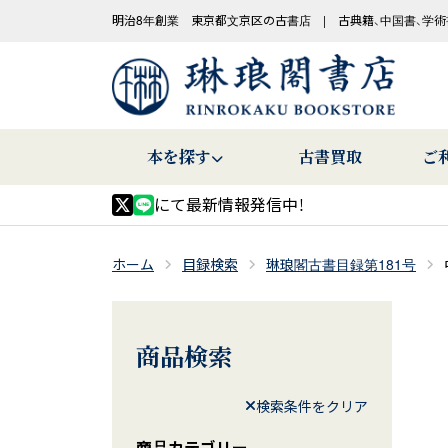
明治8年創業 東京都文京区の古書店 | 古典籍、中国書、学術
本を探す
古書買取
ご
にて最新情報発信中！
ホーム
目録検索
琳琅閣古書目録第181号
商品検索
検索条件をクリア
商品カテゴリー