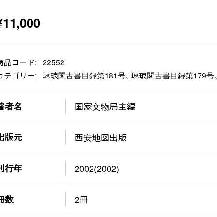
¥
11,000
商品コード:
22552
カテゴリー:
琳琅閣古書目録第181号
、
琳琅閣古書目録第179号
著者名
国家文物局主編
出版元
西安地図出版
刊行年
2002(2002)
冊数
2冊