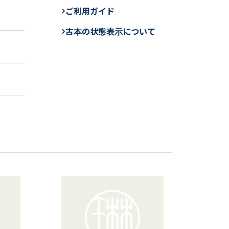
e
ご利用ガイド
b
古本の状態表示について
o
o
k