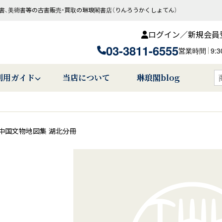
書、美術書等の古書販売・買取の琳琅閣書店（りんろうかくしょてん）
ログイン／新規会員
03-3811-6555
営業時間
9:
利用ガイド
当店について
琳琅閣blog
中国文物地図集 湖北分冊