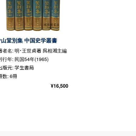
?山堂別集 中国史学叢書
著者名: 明・王世貞著 呉相湘主編
刊行年: 民国54年(1965)
出版元: 学生書局
冊数: 6冊
¥
16,500