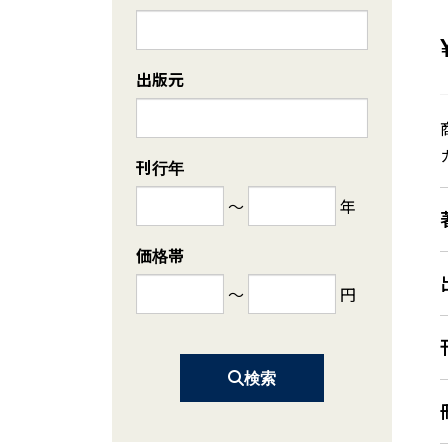
出版元
刊行年
～
年
価格帯
～
円
検索