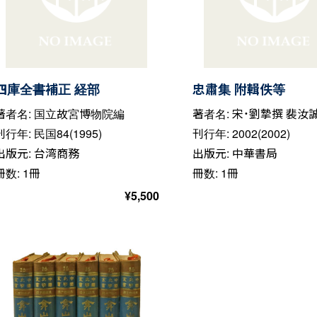
四庫全書補正 経部
忠肅集 附輯佚等
著者名: 国立故宮博物院編
著者名: 宋・劉摯撰 裴汝
刊行年: 民国84(1995)
刊行年: 2002(2002)
出版元: 台湾商務
出版元: 中華書局
冊数: 1冊
冊数: 1冊
¥
5,500