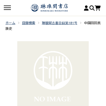
ホーム
目録検索
琳琅閣古書目録第181号
中国回回民
族史