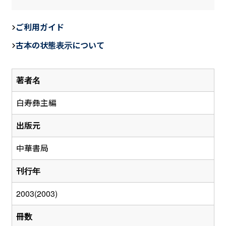
a
n
m
c
e
ail
ご利用ガイド
e
古本の状態表示について
b
o
著者名
o
k
白寿彝主編
出版元
中華書局
刊行年
2003(2003)
冊数