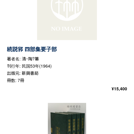
続説郛 四部集要子部
著者名: 清・陶?纂
刊行年: 民国53年(1964)
出版元: 新興書局
冊数: 7冊
¥
15,400