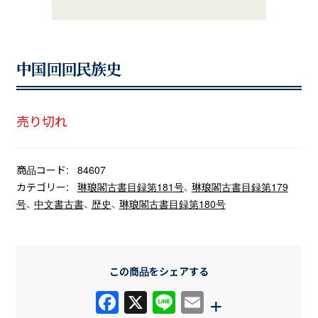
中国回回民族史
売り切れ
商品コード:
84607
カテゴリー:
琳琅閣古書目録第181号
、
琳琅閣古書目録第179
号
、
中文書古書
、
歴史
、
琳琅閣古書目録第180号
この商品をシェアする
F
X
Li
E
+