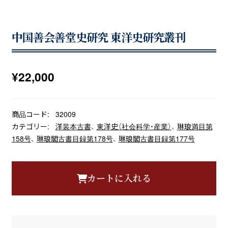
中国善会善堂史研究 東洋史研究叢刊
¥
22,000
商品コード:
32009
カテゴリー:
洋装本古書
、
東洋史（社会科学・産業）
、
琳琅満目第
158号
、
琳琅閣古書目録第178号
、
琳琅閣古書目録第177号
カートに入れる