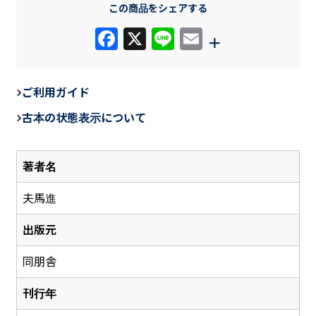
この商品をシェアする
F
X
Li
E
+
a
n
m
c
e
ail
ご利用ガイド
e
古本の状態表示について
b
o
著者名
o
k
夫馬進
出版元
同朋舎
刊行年