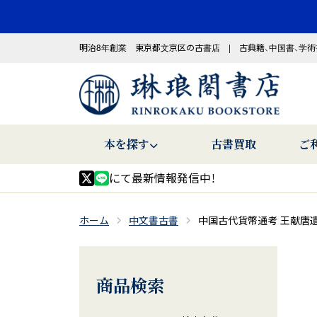
明治8年創業 東京都文京区の古書店 | 古典籍、中国書、学術
本を探す
古書買取
ご
にて最新情報発信中！
ホーム
中文書古書
中国古代貨幣通考 王献唐
商品検索