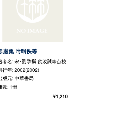
忠肅集 附輯佚等
著者名: 宋・劉摯撰 裴汝誠等点校
刊行年: 2002(2002)
出版元: 中華書局
冊数: 1冊
¥
1,210