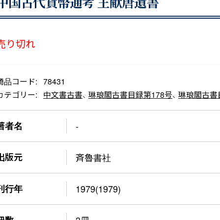
中国古代貨幣通考 王献唐遺書
売り切れ
商品コード:
78431
カテゴリー:
中文書古書
、
琳琅閣古書目録第178号
、
琳琅閣古書
著者名
-
出版元
斉魯書社
刊行年
1979(1979)
冊数
3冊