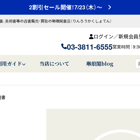
2割引セール開催！7/23（木）～
書、美術書等の古書販売・買取の琳琅閣書店（りんろうかくしょてん）
ログイン／新規会員
03-3811-6555
営業時間
9:
利用ガイド
当店について
琳琅閣blog
遺書