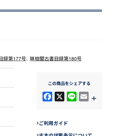
目録第177号
、
琳琅閣古書目録第180号
この商品をシェアする
F
X
Li
E
+
a
n
m
c
e
ail
e
ご利用ガイド
b
古本の状態表示について