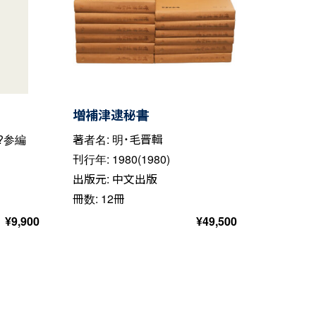
増補津逮秘書
?参編
著者名: 明・毛晋輯
刊行年: 1980(1980)
出版元: 中文出版
冊数: 12冊
¥
9,900
¥
49,500