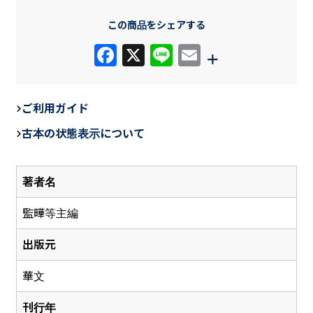
この商品をシェアする
F
X
Li
E
+
a
n
m
c
e
ail
ご利用ガイド
e
古本の状態表示について
b
o
著者名
o
k
監曄等主編
出版元
華文
刊行年