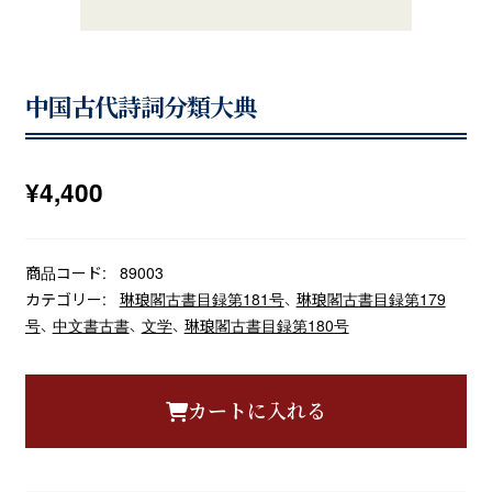
中国古代詩詞分類大典
¥
4,400
商品コード:
89003
カテゴリー:
琳琅閣古書目録第181号
、
琳琅閣古書目録第179
号
、
中文書古書
、
文学
、
琳琅閣古書目録第180号
カートに入れる