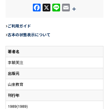
F
X
Li
E
+
a
n
m
c
e
ail
ご利用ガイド
e
古本の状態表示について
b
o
著者名
o
k
李毓芙注
出版元
山東教育
刊行年
1989(1989)