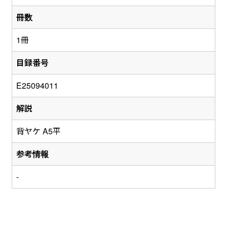
冊数
1冊
目録番号
E25094011
解説
背ヤケ A5平
参考情報
-