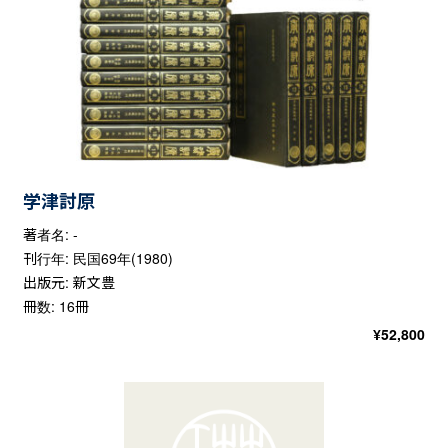
学津討原
著者名: -
刊行年: 民国69年(1980)
出版元: 新文豊
冊数: 16冊
¥
52,800