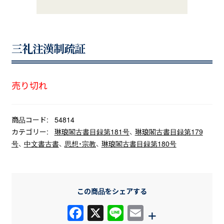
三礼注漢制疏証
売り切れ
商品コード:
54814
カテゴリー:
琳琅閣古書目録第181号
、
琳琅閣古書目録第179
号
、
中文書古書
、
思想・宗教
、
琳琅閣古書目録第180号
この商品をシェアする
F
X
Li
E
+