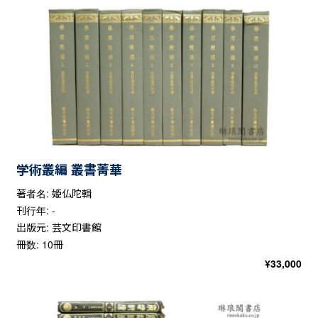
学術叢編 叢書菁華
著者名: 姫仏陀輯
刊行年: -
出版元: 芸文印書館
冊数: 10冊
¥
33,000