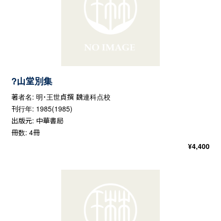
?山堂別集
著者名: 明・王世貞撰 魏連科点校
刊行年: 1985(1985)
出版元: 中華書局
冊数: 4冊
¥
4,400