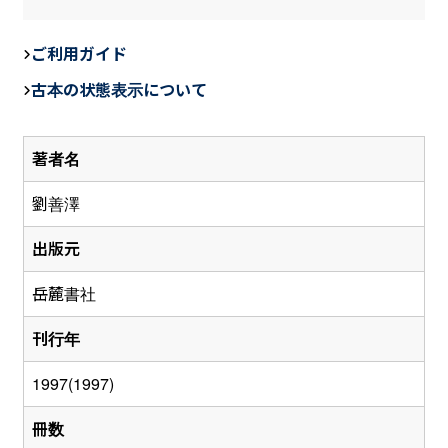
a
n
m
c
e
ail
ご利用ガイド
e
古本の状態表示について
b
o
著者名
o
k
劉善澤
出版元
岳麓書社
刊行年
1997(1997)
冊数