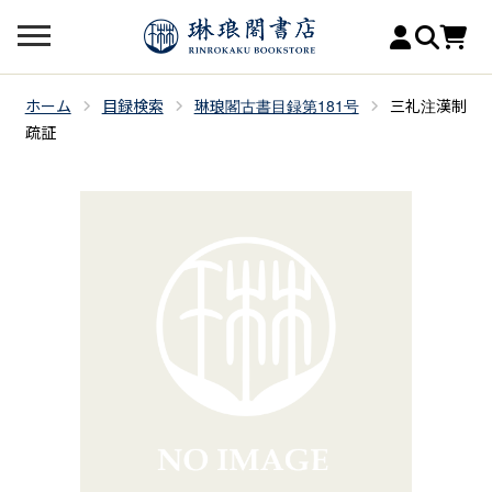
ホーム
目録検索
琳琅閣古書目録第181号
三礼注漢制
疏証