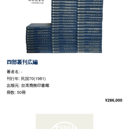
四部叢刊広編
著者名: -
刊行年: 民国70(1981)
出版元: 台湾商務印書館
冊数: 50冊
¥
286,000