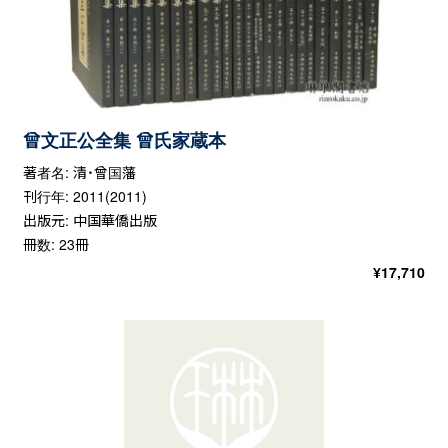
曾文正公全集 曾氏家蔵本
著者名: 清・曾国藩
刊行年: 2011(2011)
出版元: 中国華僑出版
冊数: 23冊
¥
17,710