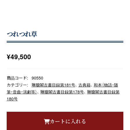
つれつれ草
¥
49,500
商品コード:
90550
カテゴリー:
琳琅閣古書目録第181号
、
古典籍
、
和本（物語・随
筆・音曲・演劇等）
、
琳琅閣古書目録第178号
、
琳琅閣古書目録第
180号
カートに入れる