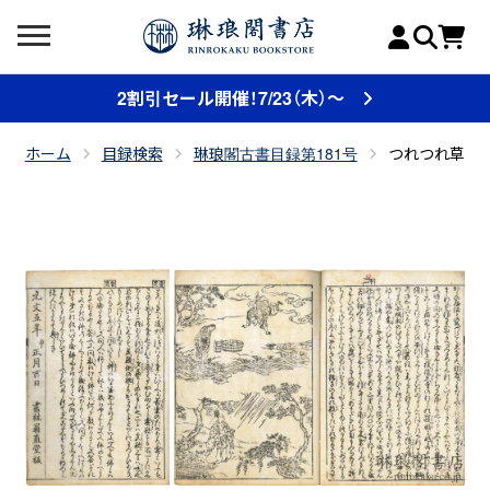
2割引セール開催！7/23（木）～
ホーム
目録検索
琳琅閣古書目録第181号
つれつれ草