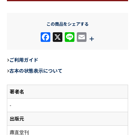
この商品をシェアする
F
X
Li
E
+
a
n
m
c
e
ail
ご利用ガイド
e
古本の状態表示について
b
o
著者名
o
k
-
出版元
鼎直堂刊