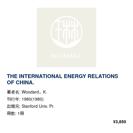
THE INTERNATIONAL ENERGY RELATIONS
OF CHINA.
著者名: Woodard，K.
刊行年: 1980(1980)
出版元: Stanford Univ. Pr.
冊数: 1冊
¥
3,850