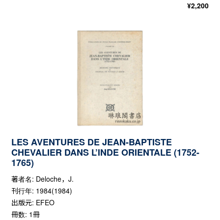
¥
2,200
LES AVENTURES DE JEAN-BAPTISTE
CHEVALIER DANS L’INDE ORIENTALE (1752-
1765)
著者名: Deloche，J.
刊行年: 1984(1984)
出版元: EFEO
冊数: 1冊