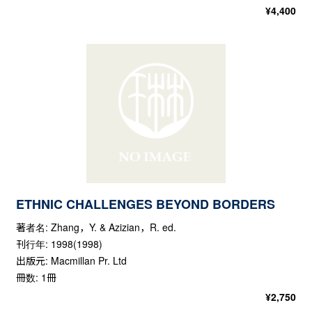
¥
4,400
ETHNIC CHALLENGES BEYOND BORDERS
著者名: Zhang，Y. & Azizian，R. ed.
刊行年: 1998(1998)
出版元: Macmillan Pr. Ltd
冊数: 1冊
¥
2,750