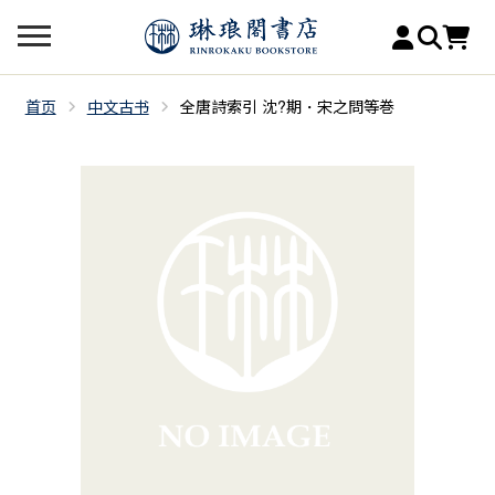
首页
中文古书
全唐詩索引 沈?期・宋之問等巻