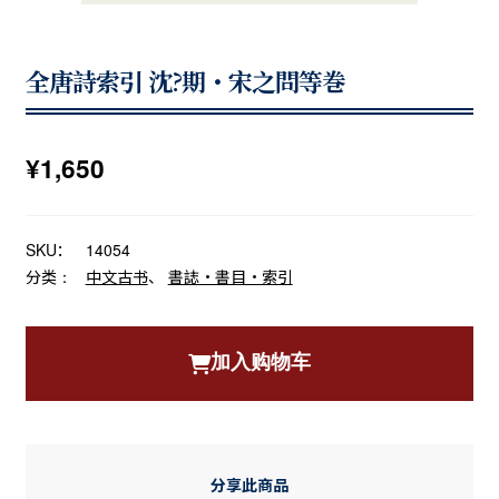
全唐詩索引 沈?期・宋之問等巻
¥
1,650
SKU：
14054
分类：
中文古书
、
書誌・書目・索引
加入购物车
分享此商品