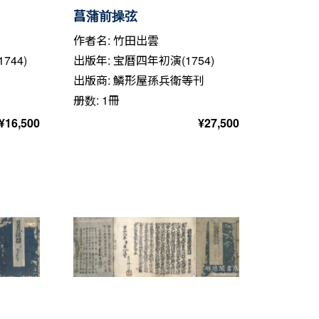
菖蒲前操弦
作者名: 竹田出雲
744)
出版年: 宝暦四年初演(1754)
出版商: 鱗形屋孫兵衛等刊
册数: 1冊
¥
16,500
¥
27,500