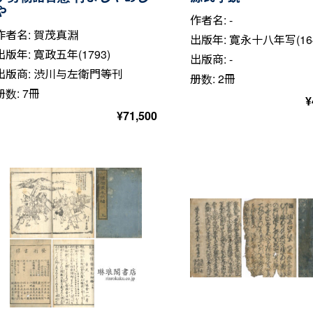
や
作者名: -
作者名: 賀茂真淵
出版年: 寛永十八年写(164
出版年: 寛政五年(1793)
出版商: -
出版商: 渋川与左衛門等刊
册数: 2冊
册数: 7冊
¥
¥
71,500