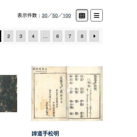
表示件数：
30
／
50
／
100
2
3
4
…
6
7
8
誹道手松明