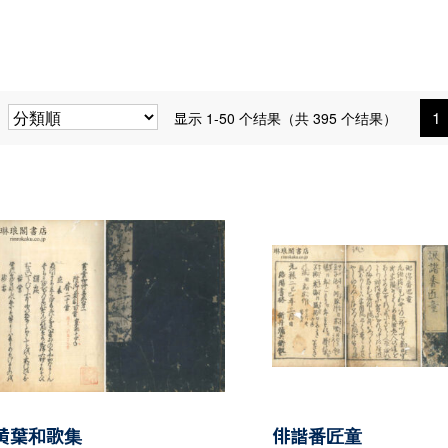
1
显示 1-50 个结果（共 395 个结果）
黄葉和歌集
俳諧番匠童