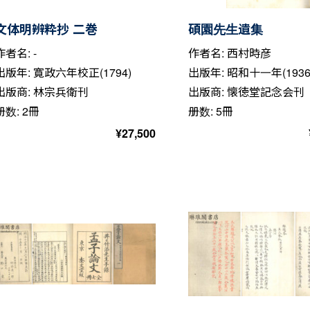
文体明辨粋抄 二巻
碩園先生遺集
作者名: -
作者名: 西村時彦
出版年: 寛政六年校正(1794)
出版年: 昭和十一年(1936
出版商: 林宗兵衛刊
出版商: 懐徳堂記念会刊
册数: 2冊
册数: 5冊
¥
27,500