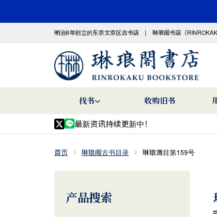
明治8年创立的东京文京区古书店 | 琳琅阁书店（RINROKA
找书
收购旧书
最新资讯持续更新中！
首页
琳琅阁古书目录
琳琅満目第159号
产品搜索