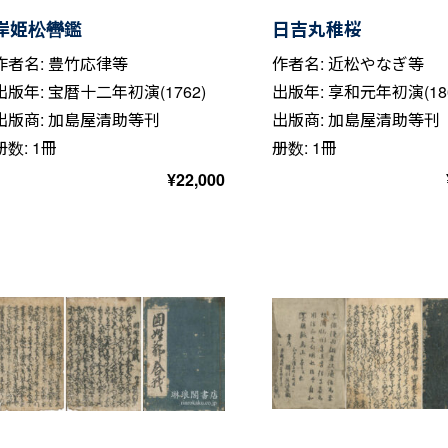
岸姫松轡鑑
日吉丸稚桜
作者名: 豊竹応律等
作者名: 近松やなぎ等
出版年: 宝暦十二年初演(1762)
出版年: 享和元年初演(180
出版商: 加島屋清助等刊
出版商: 加島屋清助等刊
册数: 1冊
册数: 1冊
¥
22,000