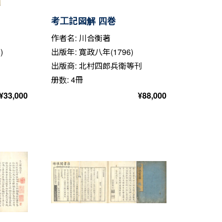
考工記図解 四巻
作者名: 川合衡著
)
出版年: 寛政八年(1796)
出版商: 北村四郎兵衛等刊
册数: 4冊
¥
33,000
¥
88,000