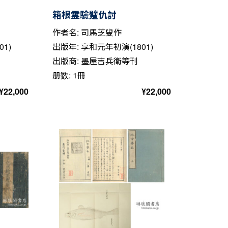
箱根霊驗躄仇討
作者名: 司馬芝叟作
1)
出版年: 享和元年初演(1801)
出版商: 墨屋吉兵衛等刊
册数: 1冊
¥
22,000
¥
22,000