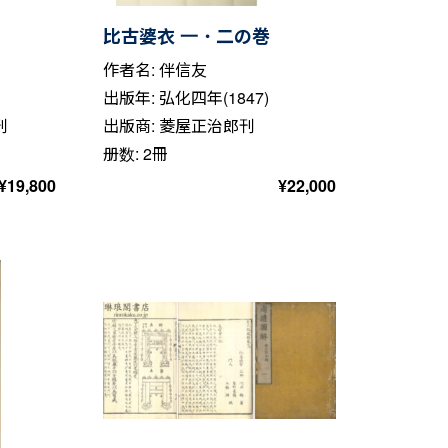
比古婆衣 一・二の巻
作者名: 伴信友
出版年: 弘化四年(1847)
刊
出版商: 菱屋正治郎刊
册数: 2冊
¥
19,800
¥
22,000