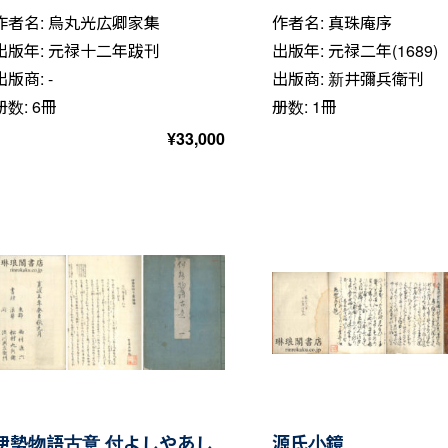
作者名: 烏丸光広卿家集
作者名: 真珠庵序
出版年: 元禄十二年跋刊
出版年: 元禄二年(1689)
出版商: -
出版商: 新井彌兵衛刊
册数: 6冊
册数: 1冊
¥
33,000
伊勢物語古意 付よしやあし
源氏小鏡