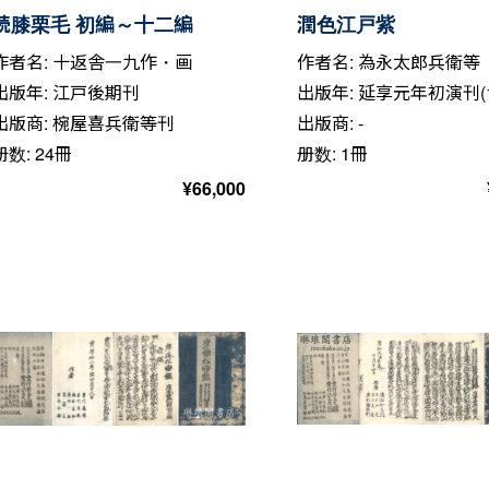
続膝栗毛 初編～十二編
潤色江戸紫
作者名: 十返舎一九作・画
作者名: 為永太郎兵衛等
出版年: 江戸後期刊
出版年: 延享元年初演刊(1
出版商: 椀屋喜兵衛等刊
出版商: -
册数: 24冊
册数: 1冊
¥
66,000