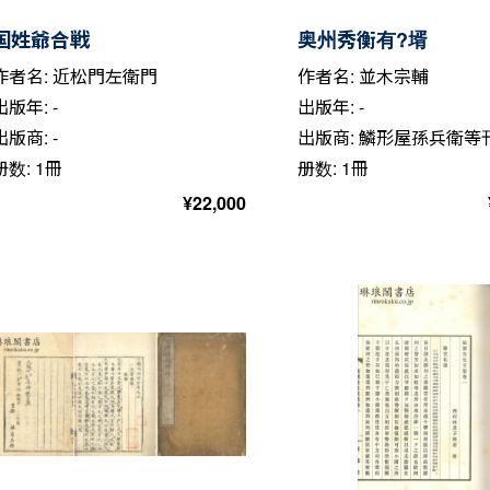
国姓爺合戦
奥州秀衡有?壻
作者名: 近松門左衛門
作者名: 並木宗輔
出版年: -
出版年: -
出版商: -
出版商: 鱗形屋孫兵衛等
册数: 1冊
册数: 1冊
¥
22,000