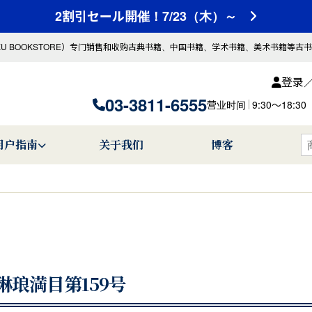
2割引セール開催！7/23（木）～
KU BOOKSTORE）专门销售和收购古典书籍、中国书籍、学术书籍、美术书籍等古
登录
03-3811-6555
营业时间
9:30〜18
用户指南
关于我们
博客
琳琅満目第159号