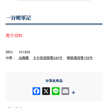
一谷嫩軍記
売り切れ
SKU：
101929
分类：
古典籍
、
その他目録第240号
、
琳琅満目第159号
分享此商品
F
X
Li
E
+
a
n
m
c
e
ail