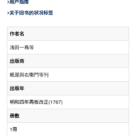
用户指南
e
关于旧书的状况标签
b
o
作者名
o
k
浅田一鳥等
出版商
紙屋與右衛門等刊
出版年
明和四年再板改正(1767)
册数
1冊