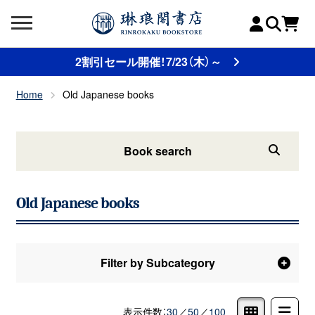
2割引セール開催！7/23（木）～
Home
Old Japanese books
Book search
Old Japanese books
Filter by Subcategory
表示件数：
30
／
50
／
100