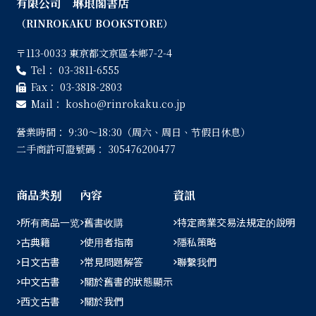
有限公司 琳琅閣書店
（RINROKAKU BOOKSTORE）
〒113-0033 東京都文京區本鄉7-2-4
Tel：
03-3811-6555
Fax：
03-3818-2803
Mail：
kosho
rinrokaku.co.jp
營業時間：
9:30〜18:30（周六、周日、节假日休息）
二手商許可證號碼：
305476200477
商品类别
內容
資訊
所有商品一览
舊書收購
特定商業交易法規定的說明
古典籍
使用者指南
隱私策略
日文古書
常見問題解答
聯繫我們
中文古書
關於舊書的狀態顯示
西文古書
關於我們