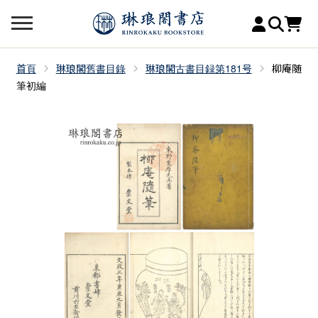
首頁
琳琅閣舊書目錄
琳琅閣古書目録第181号
柳庵随
筆初編