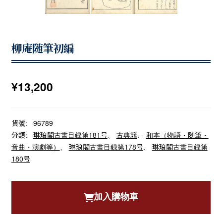
柳庵随筆初編
¥
13,200
貨號:
96789
分類:
琳琅閣古書目録第181号
、
古典籍
、
和本（物語・随筆・
音曲・演劇等）
、
琳琅閣古書目録第178号
、
琳琅閣古書目録第
180号
加入購物車