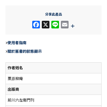
分享此產品
F
X
Li
E
+
a
n
m
c
e
ail
使用者指南
e
關於舊書的狀態顯示
b
o
作者姓名
o
k
栗原柳庵
出版商
前川六左衛門刊