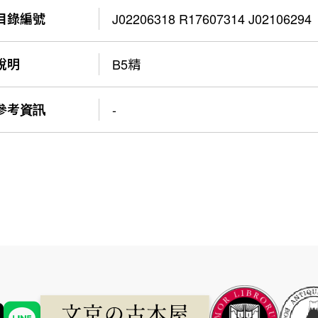
目錄編號
J02206318 R17607314 J02106294
說明
B5精
參考資訊
-