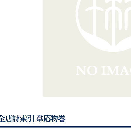
全唐詩索引 韋応物巻