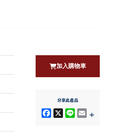
加入購物車
分享此產品
F
X
Li
E
+
a
n
m
c
e
ail