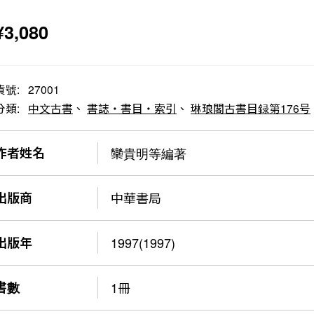
¥
3,080
貨號:
27001
分類:
中文古書
、
書誌・書目・索引
、
琳琅閣古書目録第176号
作者姓名
欒貴明等編著
出版商
中華書局
出版年
1997(1997)
書數
1冊