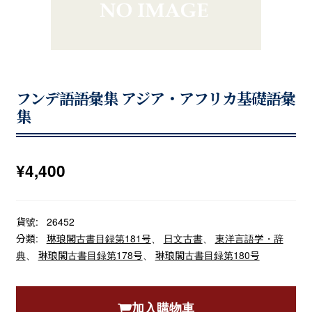
フンデ語語彙集 アジア・アフリカ基礎語彙
集
¥
4,400
貨號:
26452
分類:
琳琅閣古書目録第181号
、
日文古書
、
東洋言語学・辞
典
、
琳琅閣古書目録第178号
、
琳琅閣古書目録第180号
加入購物車