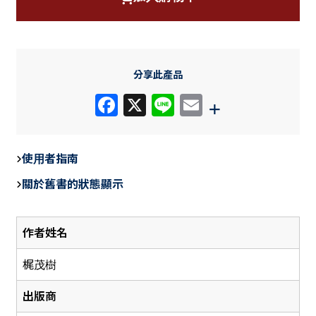
分享此產品
F
X
Li
E
+
a
n
m
c
e
ail
使用者指南
e
關於舊書的狀態顯示
b
o
作者姓名
o
k
梶茂樹
出版商