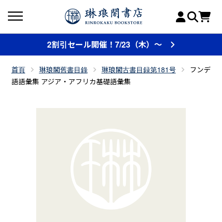
2割引セール開催！7/23（木）～
首頁
琳琅閣舊書目錄
琳琅閣古書目録第181号
フンデ
語語彙集 アジア・アフリカ基礎語彙集