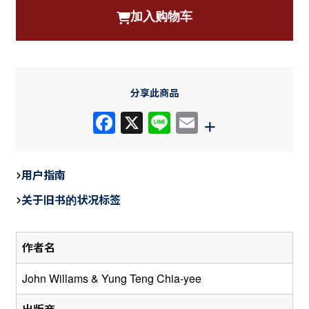
加入购物车
GEOGRAPHY
数
量
分享此商品
F
X
Li
E
+
a
n
m
c
e
ail
用户指南
e
关于旧书的状况标签
b
o
作者名
o
k
John Willams & Yung Teng Chia-yee