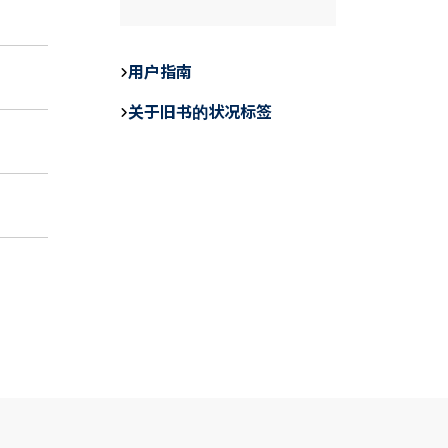
a
n
m
c
e
ail
e
用户指南
b
关于旧书的状况标签
o
o
k