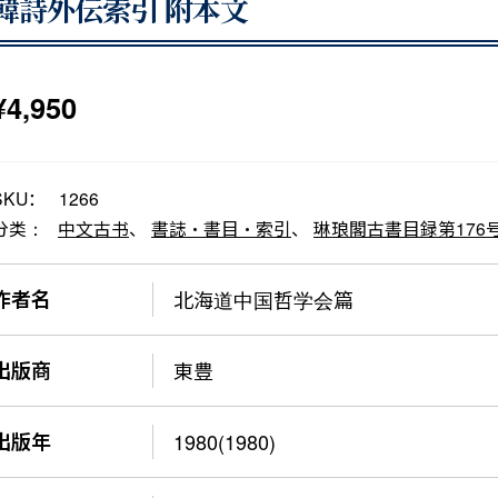
韓詩外伝索引 附本文
¥
4,950
SKU：
1266
分类：
中文古书
、
書誌・書目・索引
、
琳琅閣古書目録第176
作者名
北海道中国哲学会篇
出版商
東豊
出版年
1980(1980)