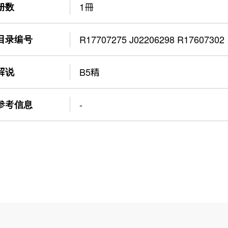
册数
1冊
目录编号
R17707275 J02206298 R17607302
解说
B5精
参考信息
-