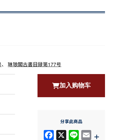
号
、
琳琅閣古書目録第177号
加入购物车
分享此商品
F
X
Li
E
+