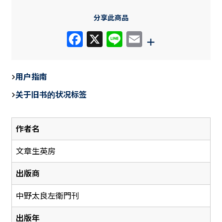
分享此商品
F
X
Li
E
+
a
n
m
c
e
ail
用户指南
e
关于旧书的状况标签
b
o
作者名
o
k
文章生英房
出版商
中野太良左衛門刊
出版年