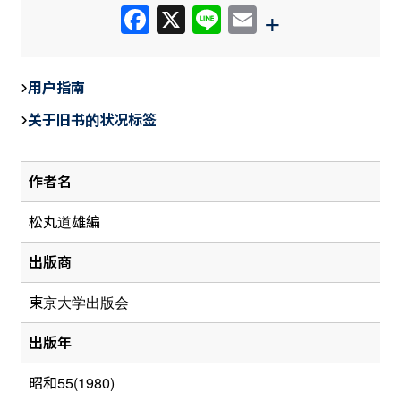
F
X
Li
E
+
a
n
m
c
e
ail
用户指南
e
关于旧书的状况标签
b
o
作者名
o
k
松丸道雄編
出版商
東京大学出版会
出版年
昭和55(1980)