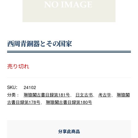
西周青銅器とその国家
売り切れ
SKU：
24102
分类：
琳琅閣古書目録第181号
、
日文古书
、
考古学
、
琳琅閣
古書目録第178号
、
琳琅閣古書目録第180号
分享此商品