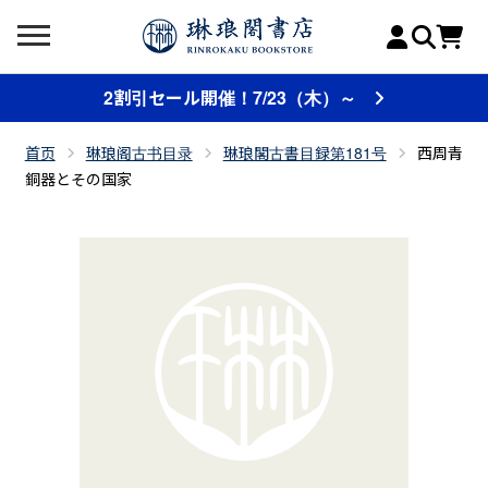
2割引セール開催！7/23（木）～
首页
琳琅阁古书目录
琳琅閣古書目録第181号
西周青
銅器とその国家