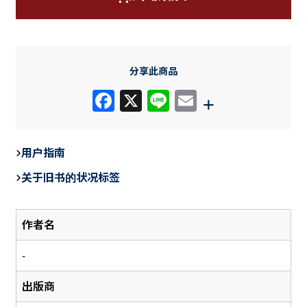
分享此商品
F
X
Li
E
+
a
n
m
c
e
ail
用户指南
e
关于旧书的状况标签
b
o
作者名
o
k
-
出版商