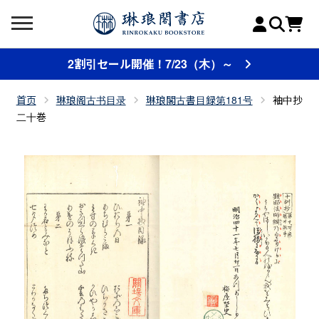
2割引セール開催！7/23（木）～
首页
琳琅阁古书目录
琳琅閣古書目録第181号
袖中抄
二十巻