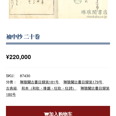
袖中抄 二十巻
¥
220,000
SKU：
87430
分类：
琳琅閣古書目録第181号
、
琳琅閣古書目録第179号
、
古典籍
、
和本（和歌・俳諧・狂歌・狂詩）
、
琳琅閣古書目録第
180号
加入购物车