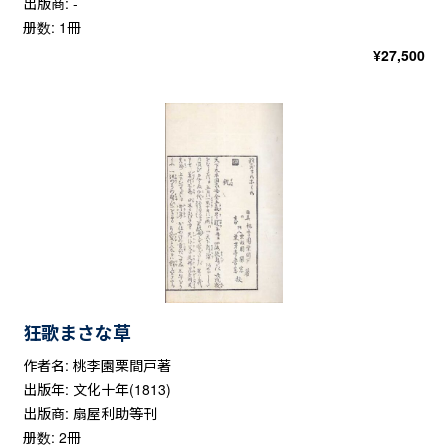
出版商: -
册数: 1冊
¥
27,500
狂歌まさな草
作者名: 桃李園栗間戸著
出版年: 文化十年(1813)
出版商: 扇屋利助等刊
册数: 2冊