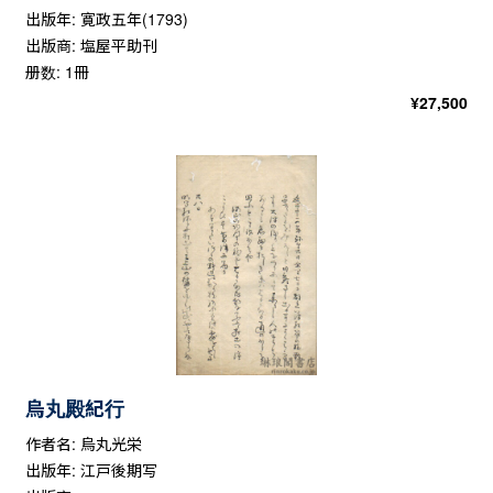
出版年: 寛政五年(1793)
出版商: 塩屋平助刊
册数: 1冊
¥
27,500
烏丸殿紀行
作者名: 烏丸光栄
出版年: 江戸後期写