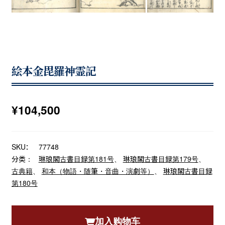
絵本金毘羅神霊記
¥
104,500
SKU：
77748
分类：
琳琅閣古書目録第181号
、
琳琅閣古書目録第179号
、
古典籍
、
和本（物語・随筆・音曲・演劇等）
、
琳琅閣古書目録
第180号
加入购物车