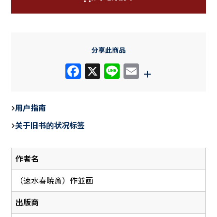
分享此商品
F
X
Li
E
+
a
n
m
c
e
ail
用户指南
e
关于旧书的状况标签
b
o
作者名
o
k
（速水春暁斎）作並画
出版商