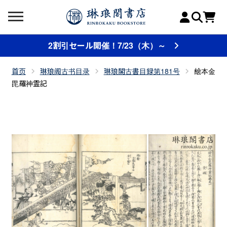
2割引セール開催！7/23（木）～
首页
琳琅阁古书目录
琳琅閣古書目録第181号
絵本金
毘羅神霊記