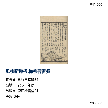
¥
44,000
風柳新柳樽 梅柳吾妻振
作者名: 素行堂松鱸編
出版年: 安政二年序
出版商: 鹿田松雲堂刷
册数: 2冊
¥
38,500